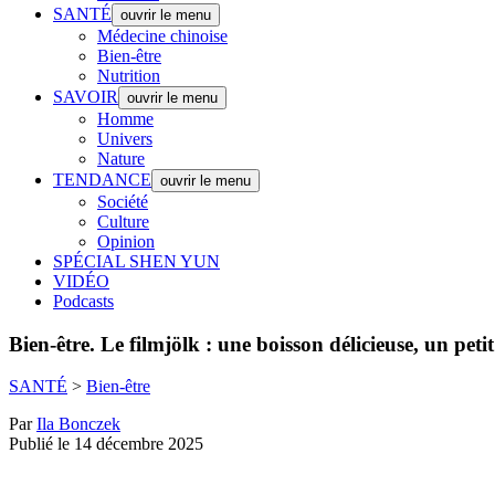
SANTÉ
ouvrir le menu
Médecine chinoise
Bien-être
Nutrition
SAVOIR
ouvrir le menu
Homme
Univers
Nature
TENDANCE
ouvrir le menu
Société
Culture
Opinion
SPÉCIAL SHEN YUN
VIDÉO
Podcasts
Bien-être.
Le filmjölk : une boisson délicieuse, un peti
SANTÉ
>
Bien-être
Par
Ila Bonczek
Publié le 14 décembre 2025