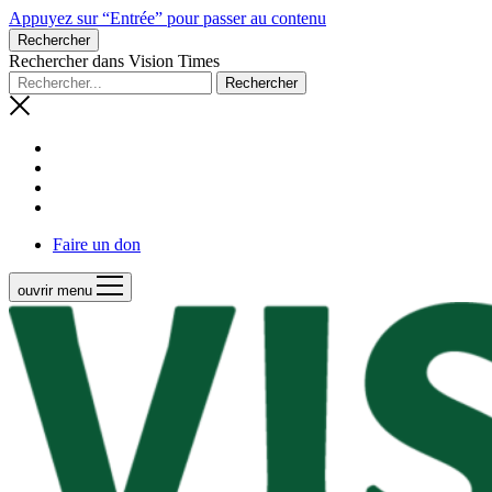
Appuyez sur “Entrée” pour passer au contenu
Rechercher
Rechercher dans Vision Times
Faire un don
ouvrir menu