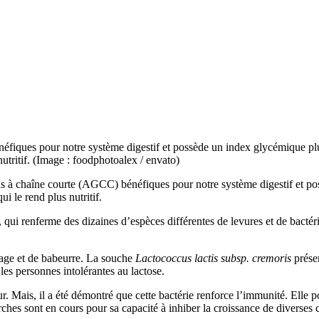
éfiques pour notre système digestif et possède un index glycémique plus
nutritif. (Image : foodphotoalex / envato)
as à chaîne courte (AGCC) bénéfiques pour notre système digestif et po
i le rend plus nutritif.
r, qui renferme des dizaines d’espèces différentes de levures et de bactér
mage et de babeurre. La souche
Lactococcus lactis subsp. cremoris
prése
 les personnes intolérantes au lactose.
 Mais, il a été démontré que cette bactérie renforce l’immunité. Elle pou
rches sont en cours pour sa capacité à inhiber la croissance de diverses 