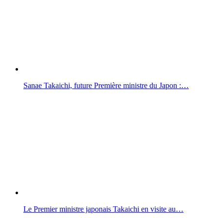
Sanae Takaichi, future Première ministre du Japon :…
Le Premier ministre japonais Takaichi en visite au…