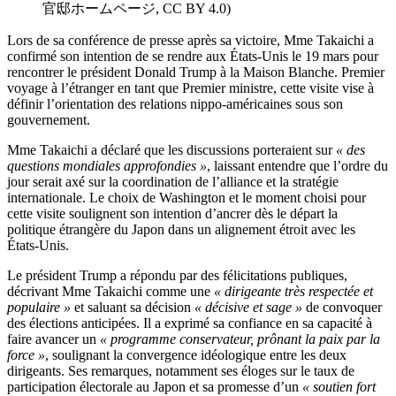
官邸ホームページ, CC BY 4.0)
Lors de sa conférence de presse après sa victoire, Mme Takaichi a
confirmé son intention de se rendre aux États-Unis le 19 mars pour
rencontrer le président Donald Trump à la Maison Blanche. Premier
voyage à l’étranger en tant que Premier ministre, cette visite vise à
définir l’orientation des relations nippo-américaines sous son
gouvernement.
Mme Takaichi a déclaré que les discussions porteraient sur
« des
questions mondiales approfondies »
, laissant entendre que l’ordre du
jour serait axé sur la coordination de l’alliance et la stratégie
internationale. Le choix de Washington et le moment choisi pour
cette visite soulignent son intention d’ancrer dès le départ la
politique étrangère du Japon dans un alignement étroit avec les
États-Unis.
Le président Trump a répondu par des félicitations publiques,
décrivant Mme Takaichi comme une
« dirigeante très respectée et
populaire »
et saluant sa décision
« décisive et sage »
de convoquer
des élections anticipées. Il a exprimé sa confiance en sa capacité à
faire avancer un
« programme conservateur, prônant la paix par la
force »
, soulignant la convergence idéologique entre les deux
dirigeants. Ses remarques, notamment ses éloges sur le taux de
participation électorale au Japon et sa promesse d’un
« soutien fort