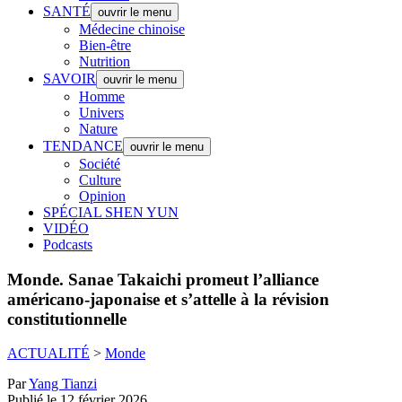
SANTÉ
ouvrir le menu
Médecine chinoise
Bien-être
Nutrition
SAVOIR
ouvrir le menu
Homme
Univers
Nature
TENDANCE
ouvrir le menu
Société
Culture
Opinion
SPÉCIAL SHEN YUN
VIDÉO
Podcasts
Monde.
Sanae Takaichi promeut l’alliance
américano-japonaise et s’attelle à la révision
constitutionnelle
ACTUALITÉ
>
Monde
Par
Yang Tianzi
Publié le 12 février 2026