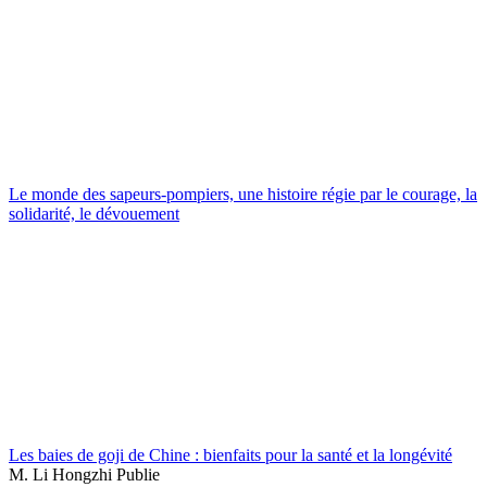
Le monde des sapeurs-pompiers, une histoire régie par le courage, la
solidarité, le dévouement
Les baies de goji de Chine : bienfaits pour la santé et la longévité
M. Li Hongzhi Publie