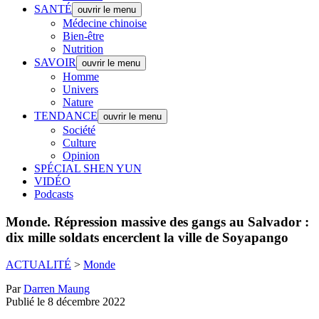
SANTÉ
ouvrir le menu
Médecine chinoise
Bien-être
Nutrition
SAVOIR
ouvrir le menu
Homme
Univers
Nature
TENDANCE
ouvrir le menu
Société
Culture
Opinion
SPÉCIAL SHEN YUN
VIDÉO
Podcasts
Monde.
Répression massive des gangs au Salvador :
dix mille soldats encerclent la ville de Soyapango
ACTUALITÉ
>
Monde
Par
Darren Maung
Publié le 8 décembre 2022