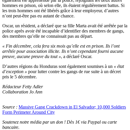
également été appréhendé par la police, rejoignant les deux autres
hommes en prison, où selon elle, ils étaient régulièrement battus. Si
les trois hommes ont été libérés grâce à leur employeur, d’autres
n’ont peut-être pas eu autant de chance.
Oscar, un résident, a déclaré que sa fille Marta avait été arrêtée par la
police après avoir été incapable d’identifier des membres de gangs,
des membres qu’elle ne connaissait pas au départ.
« Fin décembre, cela fera six mois qu’elle est en prison. Ils l’ont
arrêtée pour association illicite. Ils n’ont cependant fourni aucune
preuve, aucune preuve du tout »
, a déclaré Oscar.
D’autres régions du Honduras sont également soumises à un
« état
d’exception »
pour lutter contre les gangs de rue suite à un décret
pris le 5 décembre.
Rédacteur Fetty Adler
Collaboration Jo Ann
Source :
Massive Gang Crackdown in El Salvador; 10,000 Soldiers
Form Perimeter Around City
Soutenez notre média par un don ! Dès 1€ via Paypal ou carte
bancaire.