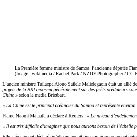
La Première femme ministre de Samoa, l’ancienne députée Fiame
(Image : wikimedia / Rachel Park / NZDF Photographer / CC 
L’ancien ministre Tuilaepa Aiono Sailele Malielegaoin était un allié d
projets de la BRI reposent généralement sur des prêts prédateurs cons
Chine »
selon le media Brietbart,
« La Chine est le principal créancier du Samoa et représente environ 4
Fiame Naomi Mataafa a déclaré à Reuters :
« Le niveau d’endettement
« Il est très difficile d’imaginer que nous aurions besoin de l’échelle 
Elle a également déclaré qu’elle entendait que son gouvernement entre