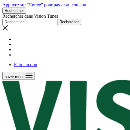
Appuyez sur “Entrée” pour passer au contenu
Rechercher
Rechercher dans Vision Times
Faire un don
ouvrir menu