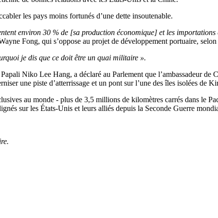
ccabler les pays moins fortunés d’une dette insoutenable.
ntent environ 30 % de [sa production économique] et les importations 
ayne Fong, qui s’oppose au projet de développement portuaire, selon
rquoi je dis que ce doit être un quai militaire ».
es, Papali Niko Lee Hang, a déclaré au Parlement que l’ambassadeur de C
ser une piste d’atterrissage et un pont sur l’une des îles isolées de K
usives au monde - plus de 3,5 millions de kilomètres carrés dans le Paci
lignés sur les États-Unis et leurs alliés depuis la Seconde Guerre mondia
re.