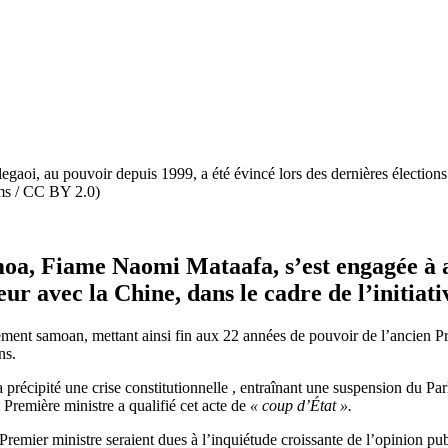
egaoi, au pouvoir depuis 1999, a été évincé lors des dernières élections
ms / CC BY 2.0)
moa, Fiame Naomi Mataafa, s’est engagée à a
eur avec la Chine, dans le cadre de l’initiat
ment samoan, mettant ainsi fin aux 22 années de pouvoir de l’ancien Pr
ns.
, a précipité une crise constitutionnelle , entraînant une suspension d
a Première ministre a qualifié cet acte de
« coup d’État ».
n Premier ministre seraient dues à l’inquiétude croissante de l’opinion pu