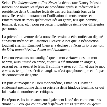
Selon
The Independent
et
Fox News
, la démocrate Nancy Pelosi a
introduit de nouvelles règles de procédure après sa réélection à la
présidence de la Chambre fédérale des représentants lors de la
nouvelle session : notamment l’utilisation de mots neutres et
l’interdiction de mots spécifiques liés au genre, tels que homme,
femme, il, elle, etc., pour respecter l’identité de genre des différentes
personnes
La prière d’ouverture de la nouvelle session a été confiée au député
et pasteur méthodiste Emanuel Cleaver. Alors que la bénédiction
touchait à sa fin, Emanuel Cleaver a déclaré :
« Nous prions au nom
du Dieu monothéiste... Amen and Awomen ».
Les conservateurs ont souligné que le mot
« Amen »
est un mot
hébreu, aussi utilisé en arabe, et qu’il a été introduit en anglais,
passant par le grec et le latin. Il signifie
« ainsi soit-il »
, et que le mot
« men »
, tel qu’il est écrit en anglais, n’est que phonétique et n’a pas
de connotation de genre.
En plus d’invoquer le Dieu monothéiste, Emanuel Cleaver a
également mentionné dans sa prière la déité hindoue Brahma, ce qui
lui a valu de nombreuses critiques
En réponse, les internautes ont également laissé des commentaires
disant :
« Ceux qui continuent à spéculer sur la question du genre