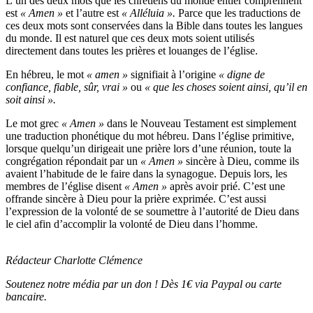
L’un des deux mots que les chrétiens du monde entier comprennent
est
« Amen »
et l’autre est
« Alléluia ».
Parce que les traductions de
ces deux mots sont conservées dans la Bible dans toutes les langues
du monde. Il est naturel que ces deux mots soient utilisés
directement dans toutes les prières et louanges de l’église.
En hébreu, le mot
« amen »
signifiait à l’origine
« digne de
confiance, fiable, sûr, vrai »
ou
« que les choses soient ainsi, qu’il en
soit ainsi ».
Le mot grec
« Amen »
dans le Nouveau Testament est simplement
une traduction phonétique du mot hébreu. Dans l’église primitive,
lorsque quelqu’un dirigeait une prière lors d’une réunion, toute la
congrégation répondait par un
« Amen »
sincère à Dieu, comme ils
avaient l’habitude de le faire dans la synagogue. Depuis lors, les
membres de l’église disent
« Amen »
après avoir prié. C’est une
offrande sincère à Dieu pour la prière exprimée. C’est aussi
l’expression de la volonté de se soumettre à l’autorité de Dieu dans
le ciel afin d’accomplir la volonté de Dieu dans l’homme.
Rédacteur Charlotte Clémence
Soutenez notre média par un don ! Dès 1€ via Paypal ou carte
bancaire.