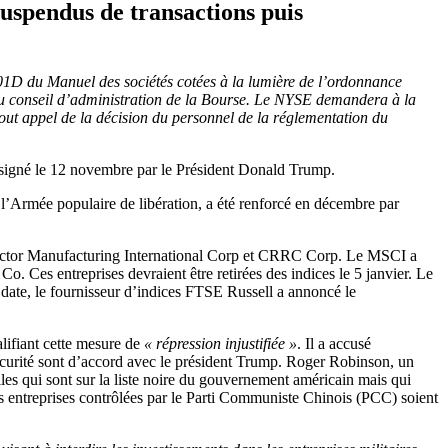
suspendus de transactions puis
2.01D du Manuel des sociétés cotées à la lumière de l’ordonnance
é du conseil d’administration de la Bourse. Le NYSE demandera à la
 tout appel de la décision du personnel de la réglementation du
et signé le 12 novembre par le Président Donald Trump.
 l’Armée populaire de libération, a été renforcé en décembre par
ctor Manufacturing International Corp et CRRC Corp. Le MSCI a
 Ces entreprises devraient être retirées des indices le 5 janvier. Le
ate, le fournisseur d’indices FTSE Russell a annoncé le
lifiant cette mesure de
« répression injustifiée »
. Il a accusé
écurité sont d’accord avec le président Trump. Roger Robinson, un
elles qui sont sur la liste noire du gouvernement américain mais qui
es entreprises contrôlées par le Parti Communiste Chinois (PCC) soient