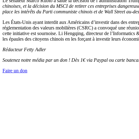
Le sénateur Marco Rubio a salué la décision de l’administration Tru
chinoises, et la décision du MSCI de retirer ces entreprises dangereuses
place les intérêts du Parti communiste chinois et de Wall Street au-des
Les États-Unis ayant interdit aux Américains d’investir dans des ent
réglementation des valeurs mobilières (CSRC) a convoqué une réunion a
cette initiative est sournoise. Li Hengqing, directeur de l’Informatics
les épaules des citoyens chinois en les forçant à investir leurs économi
Rédacteur Fetty Adler
Soutenez notre média par un don ! Dès 1€ via Paypal ou carte bancai
Faire un don