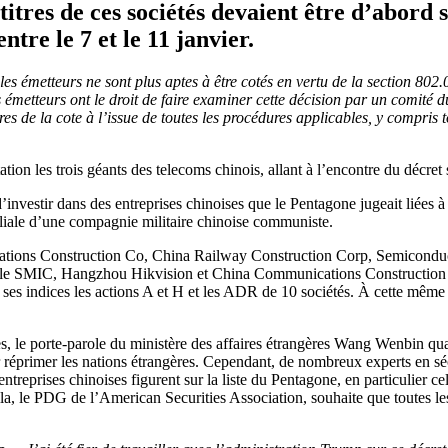
itres de ces sociétés devaient être d’abord 
ntre le 7 et le 11 janvier.
es émetteurs ne sont plus aptes à être cotés en vertu de la section 80
s émetteurs ont le droit de faire examiner cette décision par un comit
es de la cote à l’issue de toutes les procédures applicables, y compris
tation les trois géants des telecoms chinois, allant à l’encontre du décr
nvestir dans des entreprises chinoises que le Pentagone jugeait liées à
filiale d’une compagnie militaire chinoise communiste.
tions Construction Co, China Railway Construction Corp, Semicondu
ont le SMIC, Hangzhou Hikvision et China Communications Construction Co.
 indices les actions A et H et les ADR de 10 sociétés. À cette même d
es, le porte-parole du ministère des affaires étrangères Wang Wenbin qua
r réprimer les nations étrangères. Cependant, de nombreux experts en s
ntreprises chinoises figurent sur la liste du Pentagone, en particulier c
la, le PDG de l’American Securities Association, souhaite que toutes l