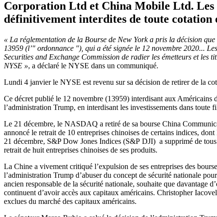
Corporation Ltd et China Mobile Ltd. Les t
définitivement interdites de toute cotation e
« La réglementation de la Bourse de New York a pris la décision que l
13959 (l’" ordonnance "), qui a été signée le 12 novembre 2020... Le
Securities and Exchange Commission de radier les émetteurs et les titr
NYSE »
, a déclaré le NYSE dans un communiqué.
Lundi 4 janvier le NYSE est revenu sur sa décision de retirer de la co
Ce décret publié le 12 novembre (13959) interdisant aux Américains d’i
l’administration Trump, en interdisant les investissements dans toute 
Le 21 décembre, le NASDAQ a retiré de sa bourse China Communica
annoncé le retrait de 10 entreprises chinoises de certains indices, d
21 décembre, S&P Dow Jones Indices (S&P DJI) a supprimé de tous ses
retrait de huit entreprises chinoises de ses produits.
La Chine a vivement critiqué l’expulsion de ses entreprises des bours
l’administration Trump d’abuser du concept de sécurité nationale pou
ancien responsable de la sécurité nationale, souhaite que davantage d’e
continuent d’avoir accès aux capitaux américains. Christopher Iacovel
exclues du marché des capitaux américains.