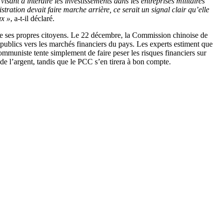
visant à interdire les investissements dans les entreprises militaires
stration devait faire marche arrière, ce serait un signal clair qu’elle
ux »
, a-t-il déclaré.
 de ses propres citoyens. Le 22 décembre, la Commission chinoise de
publics vers les marchés financiers du pays. Les experts estiment que
communiste tente simplement de faire peser les risques financiers sur
t de l’argent, tandis que le PCC s’en tirera à bon compte.