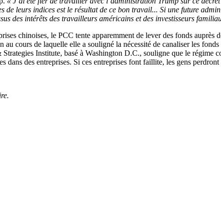
mp.
« J’ai été fier de travailler avec l’administration Trump sur ce décret 
 de leurs indices est le résultat de ce bon travail... Si une future admini
sus des intérêts des travailleurs américains et des investisseurs familia
reprises chinoises, le PCC tente apparemment de lever des fonds auprès
u cours de laquelle elle a souligné la nécessité de canaliser les fonds 
 & Strategies Institute, basé à Washington D.C., souligne que le régime 
es dans des entreprises. Si ces entreprises font faillite, les gens perdron
re.