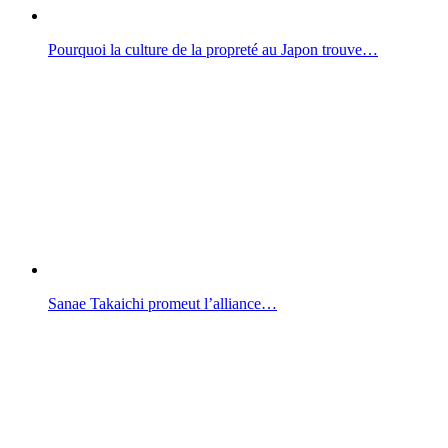
Pourquoi la culture de la propreté au Japon trouve…
Sanae Takaichi promeut l’alliance…