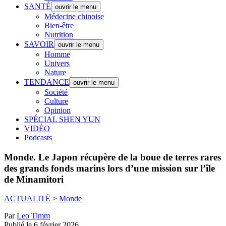
SANTÉ
ouvrir le menu
Médecine chinoise
Bien-être
Nutrition
SAVOIR
ouvrir le menu
Homme
Univers
Nature
TENDANCE
ouvrir le menu
Société
Culture
Opinion
SPÉCIAL SHEN YUN
VIDÉO
Podcasts
Monde.
Le Japon récupère de la boue de terres rares
des grands fonds marins lors d’une mission sur l’île
de Minamitori
ACTUALITÉ
>
Monde
Par
Leo Timm
Publié le 6 février 2026