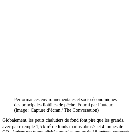
Performances environnementales et socio-économiques
des principales flottilles de pêche. Fourni par l’auteur.
(Image : Capture d’écran / The Conversation)
Globalement, les petits chalutiers de fond font pire que les grands,
2
avec par exemple 1,5 km
de fonds marins abrasés et 4 tonnes de
CO
émises par tonne pêchée pour les moins de 18 mètres, comparé