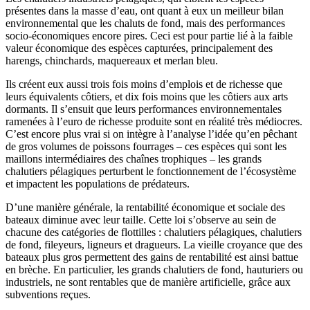
présentes dans la masse d’eau, ont quant à eux un meilleur bilan
environnemental que les chaluts de fond, mais des performances
socio-économiques encore pires. Ceci est pour partie lié à la faible
valeur économique des espèces capturées, principalement des
harengs, chinchards, maquereaux et merlan bleu.
Ils créent eux aussi trois fois moins d’emplois et de richesse que
leurs équivalents côtiers, et dix fois moins que les côtiers aux arts
dormants. Il s’ensuit que leurs performances environnementales
ramenées à l’euro de richesse produite sont en réalité très médiocres.
C’est encore plus vrai si on intègre à l’analyse l’idée qu’en pêchant
de gros volumes de poissons fourrages – ces espèces qui sont les
maillons intermédiaires des chaînes trophiques – les grands
chalutiers pélagiques perturbent le fonctionnement de l’écosystème
et impactent les populations de prédateurs.
D’une manière générale, la rentabilité économique et sociale des
bateaux diminue avec leur taille. Cette loi s’observe au sein de
chacune des catégories de flottilles : chalutiers pélagiques, chalutiers
de fond, fileyeurs, ligneurs et dragueurs. La vieille croyance que des
bateaux plus gros permettent des gains de rentabilité est ainsi battue
en brèche. En particulier, les grands chalutiers de fond, hauturiers ou
industriels, ne sont rentables que de manière artificielle, grâce aux
subventions reçues.