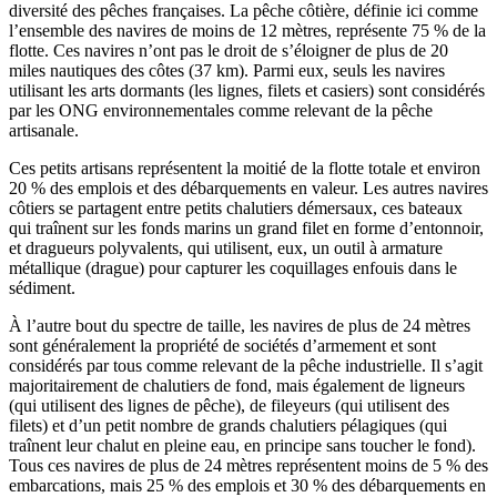
diversité des pêches françaises. La pêche côtière, définie ici comme
l’ensemble des navires de moins de 12 mètres, représente 75 % de la
flotte. Ces navires n’ont pas le droit de s’éloigner de plus de 20
miles nautiques des côtes (37 km). Parmi eux, seuls les navires
utilisant les arts dormants (les lignes, filets et casiers) sont considérés
par les ONG environnementales comme relevant de la pêche
artisanale.
Ces petits artisans représentent la moitié de la flotte totale et environ
20 % des emplois et des débarquements en valeur. Les autres navires
côtiers se partagent entre petits chalutiers démersaux, ces bateaux
qui traînent sur les fonds marins un grand filet en forme d’entonnoir,
et dragueurs polyvalents, qui utilisent, eux, un outil à armature
métallique (drague) pour capturer les coquillages enfouis dans le
sédiment.
À l’autre bout du spectre de taille, les navires de plus de 24 mètres
sont généralement la propriété de sociétés d’armement et sont
considérés par tous comme relevant de la pêche industrielle. Il s’agit
majoritairement de chalutiers de fond, mais également de ligneurs
(qui utilisent des lignes de pêche), de fileyeurs (qui utilisent des
filets) et d’un petit nombre de grands chalutiers pélagiques (qui
traînent leur chalut en pleine eau, en principe sans toucher le fond).
Tous ces navires de plus de 24 mètres représentent moins de 5 % des
embarcations, mais 25 % des emplois et 30 % des débarquements en