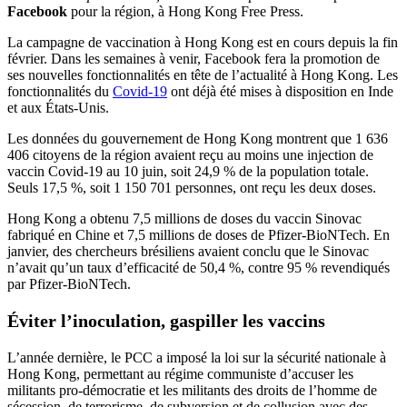
Facebook
pour la région, à Hong Kong Free Press.
La campagne de vaccination à Hong Kong est en cours depuis la fin
février. Dans les semaines à venir, Facebook fera la promotion de
ses nouvelles fonctionnalités en tête de l’actualité à Hong Kong. Les
fonctionnalités du
Covid-19
ont déjà été mises à disposition en Inde
et aux États-Unis.
Les données du gouvernement de Hong Kong montrent que 1 636
406 citoyens de la région avaient reçu au moins une injection de
vaccin Covid-19 au 10 juin, soit 24,9 % de la population totale.
Seuls 17,5 %, soit 1 150 701 personnes, ont reçu les deux doses.
Hong Kong a obtenu 7,5 millions de doses du vaccin Sinovac
fabriqué en Chine et 7,5 millions de doses de Pfizer-BioNTech. En
janvier, des chercheurs brésiliens avaient conclu que le Sinovac
n’avait qu’un taux d’efficacité de 50,4 %, contre 95 % revendiqués
par Pfizer-BioNTech.
Éviter l’inoculation, gaspiller les vaccins
L’année dernière, le PCC a imposé la loi sur la sécurité nationale à
Hong Kong, permettant au régime communiste d’accuser les
militants pro-démocratie et les militants des droits de l’homme de
sécession, de terrorisme, de subversion et de collusion avec des