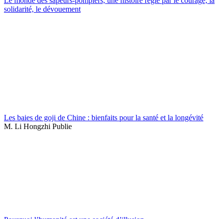
Le monde des sapeurs-pompiers, une histoire régie par le courage, la
solidarité, le dévouement
Les baies de goji de Chine : bienfaits pour la santé et la longévité
M. Li Hongzhi Publie