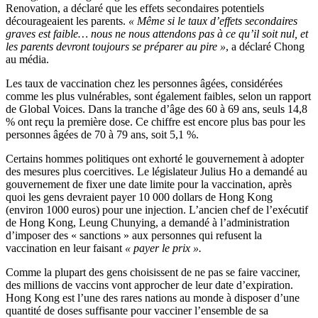
Renovation, a déclaré que les effets secondaires potentiels
décourageaient les parents.
« Même si le taux d’effets secondaires
graves est faible… nous ne nous attendons pas à ce qu’il soit nul, et
les parents devront toujours se préparer au pire »
, a déclaré Chong
au média.
Les taux de vaccination chez les personnes âgées, considérées
comme les plus vulnérables, sont également faibles, selon un rapport
de Global Voices. Dans la tranche d’âge des 60 à 69 ans, seuls 14,8
% ont reçu la première dose. Ce chiffre est encore plus bas pour les
personnes âgées de 70 à 79 ans, soit 5,1 %.
Certains hommes politiques ont exhorté le gouvernement à adopter
des mesures plus coercitives. Le législateur Julius Ho a demandé au
gouvernement de fixer une date limite pour la vaccination, après
quoi les gens devraient payer 10 000 dollars de Hong Kong
(environ 1000 euros) pour une injection. L’ancien chef de l’exécutif
de Hong Kong, Leung Chunying, a demandé à l’administration
d’imposer des « sanctions » aux personnes qui refusent la
vaccination en leur faisant
« payer le prix ».
Comme la plupart des gens choisissent de ne pas se faire vacciner,
des millions de vaccins vont approcher de leur date d’expiration.
Hong Kong est l’une des rares nations au monde à disposer d’une
quantité de doses suffisante pour vacciner l’ensemble de sa