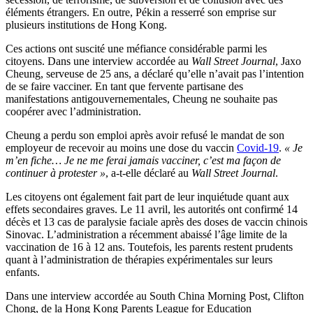
éléments étrangers. En outre, Pékin a resserré son emprise sur
plusieurs institutions de Hong Kong.
Ces actions ont suscité une méfiance considérable parmi les
citoyens. Dans une interview accordée au
Wall Street Journal
, Jaxo
Cheung, serveuse de 25 ans, a déclaré qu’elle n’avait pas l’intention
de se faire vacciner. En tant que fervente partisane des
manifestations antigouvernementales, Cheung ne souhaite pas
coopérer avec l’administration.
Cheung a perdu son emploi après avoir refusé le mandat de son
employeur de recevoir au moins une dose du vaccin
Covid-19
.
« Je
m’en fiche… Je ne me ferai jamais vacciner, c’est ma façon de
continuer à protester »
, a-t-elle déclaré au
Wall Street Journal
.
Les citoyens ont également fait part de leur inquiétude quant aux
effets secondaires graves. Le 11 avril, les autorités ont confirmé 14
décès et 13 cas de paralysie faciale après des doses de vaccin chinois
Sinovac. L’administration a récemment abaissé l’âge limite de la
vaccination de 16 à 12 ans. Toutefois, les parents restent prudents
quant à l’administration de thérapies expérimentales sur leurs
enfants.
Dans une interview accordée au South China Morning Post, Clifton
Chong, de la Hong Kong Parents League for Education