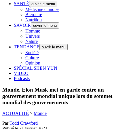
SANTÉ
ouvrir le menu
Médecine chinoise
Bien-être
Nutrition
SAVOIR
ouvrir le menu
Homme
Univers
Nature
TENDANCE
ouvrir le menu
Société
Culture
Opinion
SPÉCIAL SHEN YUN
VIDÉO
Podcasts
Monde.
Elon Musk met en garde contre un
gouvernement mondial unique lors du sommet
mondial des gouvernements
ACTUALITÉ
>
Monde
Par
Todd Crawford
Publié le 21 février 2023