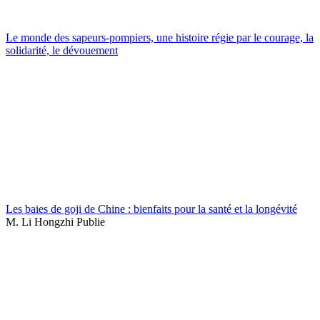
Le monde des sapeurs-pompiers, une histoire régie par le courage, la
solidarité, le dévouement
Les baies de goji de Chine : bienfaits pour la santé et la longévité
M. Li Hongzhi Publie