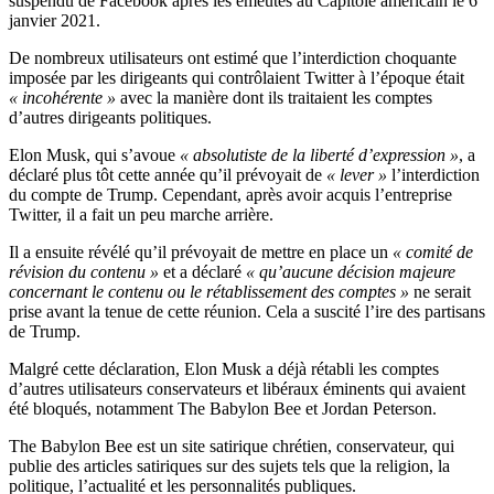
suspendu de Facebook après les émeutes au Capitole américain le 6
janvier 2021.
De nombreux utilisateurs ont estimé que l’interdiction choquante
imposée par les dirigeants qui contrôlaient Twitter à l’époque était
« incohérente »
avec la manière dont ils traitaient les comptes
d’autres dirigeants politiques.
Elon Musk, qui s’avoue
« absolutiste de la liberté d’expression »
, a
déclaré plus tôt cette année qu’il prévoyait de
« lever »
l’interdiction
du compte de Trump. Cependant, après avoir acquis l’entreprise
Twitter, il a fait un peu marche arrière.
Il a ensuite révélé qu’il prévoyait de mettre en place un
« comité de
révision du contenu »
et a déclaré
« qu’aucune décision majeure
concernant le contenu ou le rétablissement des comptes »
ne serait
prise avant la tenue de cette réunion. Cela a suscité l’ire des partisans
de Trump.
Malgré cette déclaration, Elon Musk a déjà rétabli les comptes
d’autres utilisateurs conservateurs et libéraux éminents qui avaient
été bloqués, notamment The Babylon Bee et Jordan Peterson.
The Babylon Bee est un site satirique chrétien, conservateur, qui
publie des articles satiriques sur des sujets tels que la religion, la
politique, l’actualité et les personnalités publiques.