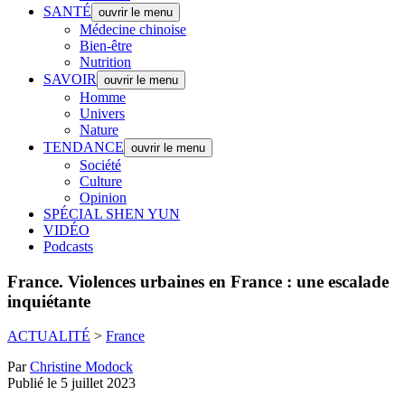
SANTÉ
ouvrir le menu
Médecine chinoise
Bien-être
Nutrition
SAVOIR
ouvrir le menu
Homme
Univers
Nature
TENDANCE
ouvrir le menu
Société
Culture
Opinion
SPÉCIAL SHEN YUN
VIDÉO
Podcasts
France.
Violences urbaines en France : une escalade
inquiétante
ACTUALITÉ
>
France
Par
Christine Modock
Publié le 5 juillet 2023