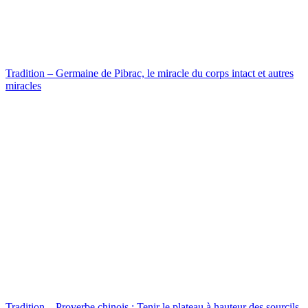
Tradition – Germaine de Pibrac, le miracle du corps intact et autres
miracles
Tradition – Proverbe chinois : Tenir le plateau à hauteur des sourcils