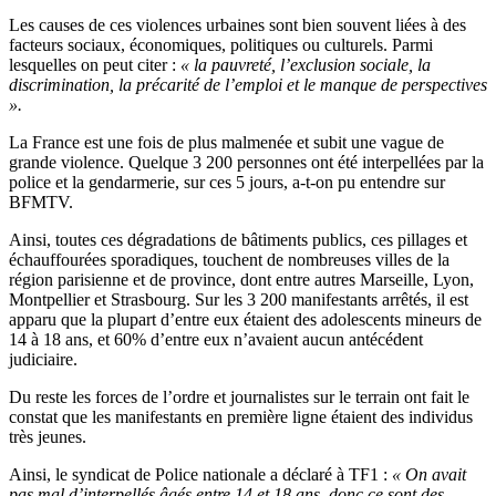
Les causes de ces violences urbaines sont bien souvent liées à des
facteurs sociaux, économiques, politiques ou culturels. Parmi
lesquelles on peut citer :
« la pauvreté, l’exclusion sociale, la
discrimination, la précarité de l’emploi et le manque de perspectives
».
La France est une fois de plus malmenée et subit une vague de
grande violence. Quelque 3 200 personnes ont été interpellées par la
police et la gendarmerie, sur ces 5 jours, a-t-on pu entendre sur
BFMTV.
Ainsi, toutes ces dégradations de bâtiments publics, ces pillages et
échauffourées sporadiques, touchent de nombreuses villes de la
région parisienne et de province, dont entre autres Marseille, Lyon,
Montpellier et Strasbourg. Sur les 3 200 manifestants arrêtés, il est
apparu que la plupart d’entre eux étaient des adolescents mineurs de
14 à 18 ans, et 60% d’entre eux n’avaient aucun antécédent
judiciaire.
Du reste les forces de l’ordre et journalistes sur le terrain ont fait le
constat que les manifestants en première ligne étaient des individus
très jeunes.
Ainsi, le syndicat de Police nationale a déclaré à TF1 :
« On avait
pas mal d’interpellés âgés entre 14 et 18 ans, donc ce sont des