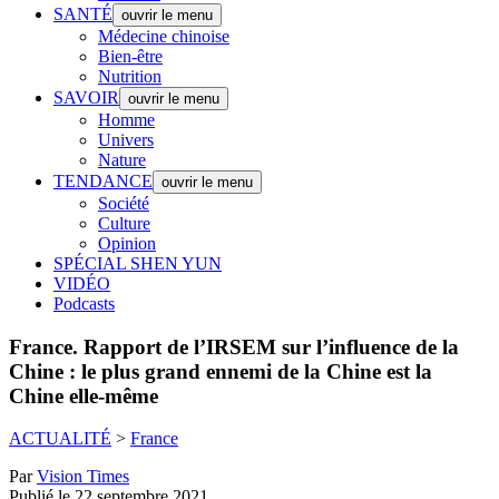
SANTÉ
ouvrir le menu
Médecine chinoise
Bien-être
Nutrition
SAVOIR
ouvrir le menu
Homme
Univers
Nature
TENDANCE
ouvrir le menu
Société
Culture
Opinion
SPÉCIAL SHEN YUN
VIDÉO
Podcasts
France.
Rapport de l’IRSEM sur l’influence de la
Chine : le plus grand ennemi de la Chine est la
Chine elle-même
ACTUALITÉ
>
France
Par
Vision Times
Publié le 22 septembre 2021