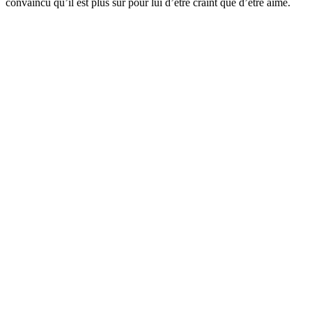
convaincu qu’il est plus sûr pour lui d’être craint que d’être aimé.