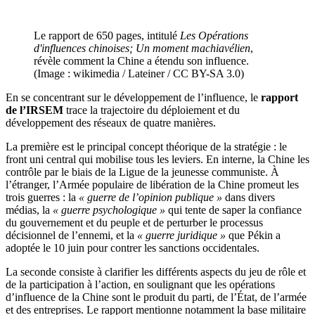
Le rapport de 650 pages, intitulé
Les Opérations
d'influences chinoises; Un moment machiavélien
,
révèle comment la Chine a étendu son influence.
(Image : wikimedia / Lateiner / CC BY-SA 3.0)
En se concentrant sur le développement de l’influence, le
rapport
de l’IRSEM
trace la trajectoire du déploiement et du
développement des réseaux de quatre manières.
La première est le principal concept théorique de la stratégie : le
front uni central qui mobilise tous les leviers. En interne, la Chine les
contrôle par le biais de la Ligue de la jeunesse communiste. À
l’étranger, l’Armée populaire de libération de la Chine promeut les
trois guerres : la
« guerre de l’opinion publique »
dans divers
médias, la
« guerre psychologique »
qui tente de saper la confiance
du gouvernement et du peuple et de perturber le processus
décisionnel de l’ennemi, et la
« guerre juridique »
que Pékin a
adoptée le 10 juin pour contrer les sanctions occidentales.
La seconde consiste à clarifier les différents aspects du jeu de rôle et
de la participation à l’action, en soulignant que les opérations
d’influence de la Chine sont le produit du parti, de l’État, de l’armée
et des entreprises. Le rapport mentionne notamment la base militaire