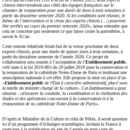
chinois interviendront aux côtés des équipes françaises sur le
chantier de restauration pour une durée de deux à trois semaines à
partir du deuxième semestre 2020. Si les conditions sont réunies, le
thème de l’intervention et le choix des experts chinois
(…)
pourront
être arrêtés au cours du premier semestre 2020
»
, laisse entendre que
cela ne concerne pas seulement ce que laisse croire la parenthèse, à
savoir le Xi’an.
Cette entente bilatérale ferait état de la venue prochaine de deux
experts chinois, pour une durée de quinze jours à trois semaines, à
partir du deuxième semestre de l’année 2020. Ce projet de
collaboration sera soumis à l’acceptation de l’
Etablissement public
,
créé suite à la loi 2019-803 du 29 juillet 2019 pour la conservation et
la restauration de la cathédrale Notre-Dame de Paris et instituant une
souscription nationale à cet effet. Elle propose la mise en place d’un
«
Etablissement public
de l'Etat à caractère administratif, placé sous
la tutelle du ministre chargé de la culture
». Cet établissement a pour
mission :
«d'assurer la conduite, la coordination et la réalisation des
études et des opérations concourant à la conservation et à la
restauration de la cathédrale Notre-Dame de Paris»
.
D’après le Ministère de la Culture et celui de Pékin, il serait question
ici d’un programme d’échanges scientifiques, invitant la France à
participer à la stabilisation du site de l’armée de terre cuite du