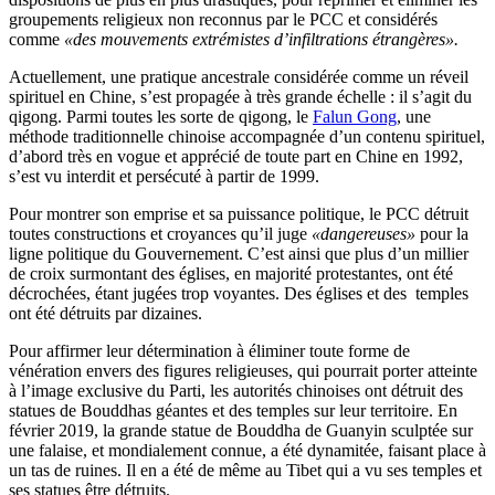
groupements religieux non reconnus par le PCC et considérés
comme
«des mouvements extrémistes d’infiltrations étrangères».
Actuellement, une pratique ancestrale considérée comme un réveil
spirituel en Chine, s’est propagée à très grande échelle : il s’agit du
qigong. Parmi toutes les sorte de qigong, le
Falun Gong
, une
méthode traditionnelle chinoise accompagnée d’un contenu spirituel,
d’abord très en vogue et apprécié de toute part en Chine en 1992,
s’est vu interdit et persécuté à partir de 1999.
Pour montrer son emprise et sa puissance politique, le PCC détruit
toutes constructions et croyances qu’il juge
«dangereuses»
pour la
ligne politique du Gouvernement. C’est ainsi que plus d’un millier
de croix surmontant des églises, en majorité protestantes, ont été
décrochées, étant jugées trop voyantes. Des églises et des temples
ont été détruits par dizaines.
Pour affirmer leur détermination à éliminer toute forme de
vénération envers des figures religieuses, qui pourrait porter atteinte
à l’image exclusive du Parti, les autorités chinoises ont détruit des
statues de Bouddhas géantes et des temples sur leur territoire. En
février 2019, la grande statue de Bouddha de Guanyin sculptée sur
une falaise, et mondialement connue, a été dynamitée, faisant place à
un tas de ruines. Il en a été de même au Tibet qui a vu ses temples et
ses statues être détruits.