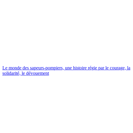
Le monde des sapeurs-pompiers, une histoire régie par le courage, la
solidarité, le dévouement