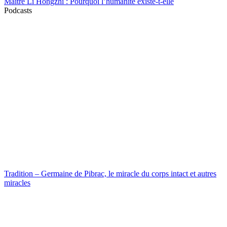
Maître Li Hongzhi : Pourquoi l’humanité existe-t-elle
Podcasts
Tradition – Germaine de Pibrac, le miracle du corps intact et autres
miracles