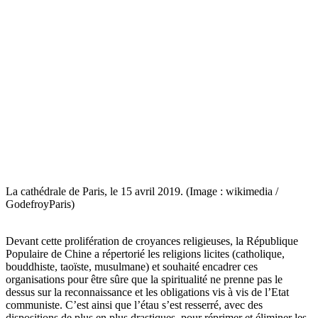
La cathédrale de Paris, le 15 avril 2019. (Image : wikimedia /
GodefroyParis)
Devant cette prolifération de croyances religieuses, la République
Populaire de Chine a répertorié les religions licites (catholique,
bouddhiste, taoïste, musulmane) et souhaité encadrer ces
organisations pour être sûre que la spiritualité ne prenne pas le
dessus sur la reconnaissance et les obligations vis à vis de l’Etat
communiste. C’est ainsi que l’étau s’est resserré, avec des
dispositions de plus en plus drastiques, pour réprimer et éliminer les