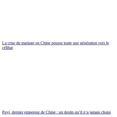
La crise du mariage en Chine pousse toute une génération vers le
célibat
Puyi, dernier empereur de Chine : un destin qu’il n’a jamais choisi