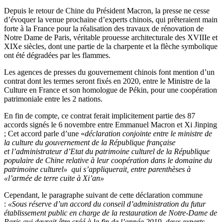
Depuis le retour de Chine du Président Macron, la presse ne cesse
d’évoquer la venue prochaine d’experts chinois, qui prêteraient main
forte à la France pour la réalisation des travaux de rénovation de
Notre Dame de Paris, véritable prouesse architecturale des XVIIIe et
XIXe siècles, dont une partie de la charpente et la flèche symbolique
ont été dégradées par les flammes.
Les agences de presses du gouvernement chinois font mention d’un
contrat dont les termes seront fixés en 2020, entre le Ministre de la
Culture en France et son homologue de Pékin, pour une coopération
patrimoniale entre les 2 nations.
En fin de compte, ce contrat ferait implicitement partie des 87
accords signés le 6 novembre entre Emmanuel Macron et Xi Jinping
; Cet accord parle d’une «
déclaration conjointe entre le ministre de
la culture du gouvernement de la République française
et l’administrateur d’Etat du patrimoine culturel de la République
populaire de Chine relative à leur coopération dans le domaine du
patrimoine culturel»
qui s’appliquerait, entre parenthèses à
«l’armée de terre cuite à Xi’an»
Cependant, le paragraphe suivant de cette déclaration commune
:
«Sous réserve d’un accord du conseil d’administration du futur
établissement public en charge de la restauration de Notre-Dame de
Paris qui devrait être créé à la fin de l’année 2019, deux experts