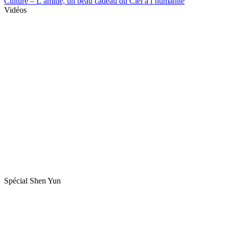
Culture – L’amitié, un beau cadeau du Ciel à l’humanité
Vidéos
Spécial Shen Yun