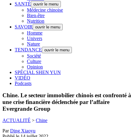
SANTÉ
ouvrir le menu
Médecine chinoise
Bien-être
Nutrition
SAVOIR
ouvrir le menu
Homme
Univers
Nature
TENDANCE
ouvrir le menu
Société
Culture
Opinion
SPÉCIAL SHEN YUN
VIDÉO
Podcasts
Chine.
Le secteur immobilier chinois est confronté à
une crise financière déclenchée par l’affaire
Evergrande Group
ACTUALITÉ
>
Chine
Par
Ding Xiaoyu
Publié le 14 juillet 2022