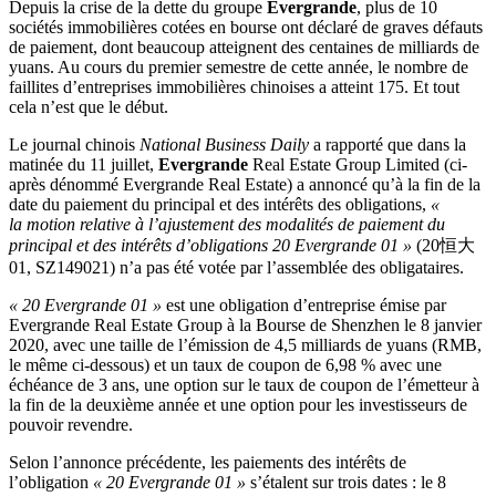
Depuis la crise de la dette du groupe
Evergrande
, plus de 10
sociétés immobilières cotées en bourse ont déclaré de graves défauts
de paiement, dont beaucoup atteignent des centaines de milliards de
yuans. Au cours du premier semestre de cette année, le nombre de
faillites d’entreprises immobilières chinoises a atteint 175. Et tout
cela n’est que le début.
Le journal chinois
National Business Daily
a rapporté que dans la
matinée du 11 juillet,
Evergrande
Real Estate Group Limited (ci-
après dénommé Evergrande Real Estate) a annoncé qu’à la fin de la
date du paiement du principal et des intérêts des obligations,
«
la motion relative à l’ajustement des modalités de paiement du
principal et des intérêts d’obligations 20 Evergrande 01 »
(20恒大
01, SZ149021) n’a pas été votée par l’assemblée des obligataires.
« 20 Evergrande 01 »
est une obligation d’entreprise émise par
Evergrande Real Estate Group à la
Bourse de Shenzhen le 8 janvier
2020, avec une taille de l’émission de 4,5 milliards de yuans (RMB,
le même ci-dessous) et un taux de coupon de 6,98 % avec une
échéance de 3 ans, une option sur le taux de coupon de l’émetteur à
la fin de la deuxième année et une option pour les investisseurs de
pouvoir revendre.
Selon l’annonce précédente, les paiements des intérêts de
l’obligation
« 20 Evergrande 01 »
s’étalent sur trois dates : le 8