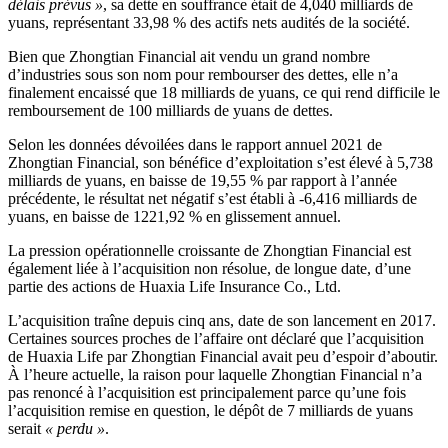
délais prévus »
, sa dette en souffrance était de 4,040 milliards de
yuans, représentant 33,98 % des actifs nets audités de la société.
Bien que Zhongtian Financial ait vendu un grand nombre
d’industries sous son nom pour rembourser des dettes, elle n’a
finalement encaissé que 18 milliards de yuans, ce qui rend difficile le
remboursement de 100 milliards de yuans de dettes.
Selon les données dévoilées dans le rapport annuel 2021 de
Zhongtian Financial, son bénéfice d’exploitation s’est élevé à 5,738
milliards de yuans, en baisse de 19,55 % par rapport à l’année
précédente, le résultat net négatif s’est établi à -6,416 milliards de
yuans, en baisse de 1221,92 % en glissement annuel.
La pression opérationnelle croissante de Zhongtian Financial est
également liée à l’acquisition non résolue, de longue date, d’une
partie des actions de Huaxia Life Insurance Co., Ltd.
L’acquisition traîne depuis cinq ans, date de son lancement en 2017.
Certaines sources proches de l’affaire ont déclaré que l’acquisition
de Huaxia Life par Zhongtian Financial avait peu d’espoir d’aboutir.
À l’heure actuelle, la raison pour laquelle Zhongtian Financial n’a
pas renoncé à l’acquisition est principalement parce qu’une fois
l’acquisition remise en question, le dépôt de 7 milliards de yuans
serait
« perdu »
.