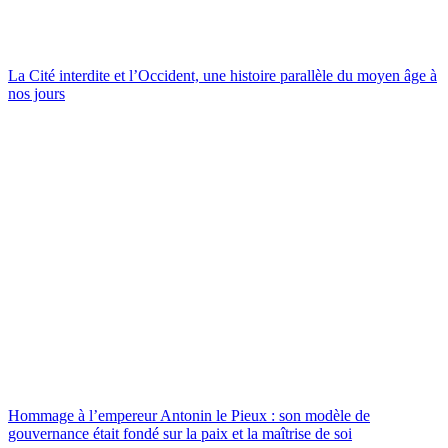
La Cité interdite et l’Occident, une histoire parallèle du moyen âge à
nos jours
Hommage à l’empereur Antonin le Pieux : son modèle de
gouvernance était fondé sur la paix et la maîtrise de soi