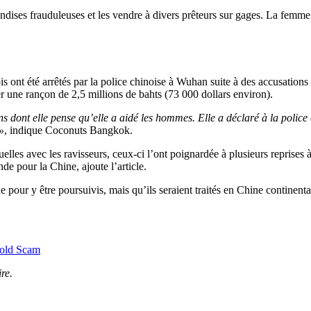
ses frauduleuses et les vendre à divers prêteurs sur gages. La femme ét
is ont été arrêtés par la police chinoise à Wuhan suite à des accusatio
r une rançon de 2,5 millions de bahts (73 000 dollars environ).
 dont elle pense qu’elle a aidé les hommes. Elle a déclaré à la police q
»
, indique Coconuts Bangkok.
xuelles avec les ravisseurs, ceux-ci l’ont poignardée à plusieurs reprises à
e pour la Chine, ajoute l’article.
de pour y être poursuivis, mais qu’ils seraient traités en Chine continen
Gold Scam
re.