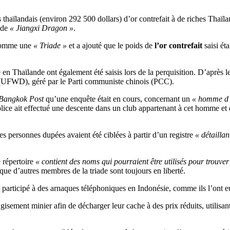
s thaïlandais (environ 292 500 dollars) d’or contrefait à de riches Tha
 de
« Jiangxi Dragon »
.
 comme une
« Triade »
et a ajouté que le poids de
l’or contrefait
saisi ét
 en Thaïlande ont également été saisis lors de la perquisition. D’après le
i (UFWD), géré par le Parti communiste chinois (PCC).
Bangkok Post
qu’une enquête était en cours, concernant un
« homme d’a
ce ait effectué une descente dans un club appartenant à cet homme et d
les personnes dupées avaient été ciblées à partir d’un registre
« détailla
 répertoire
« contient des noms qui pourraient être utilisés pour trouver
que d’autres membres de la triade sont toujours en liberté.
 participé à des arnaques téléphoniques en Indonésie, comme ils l’ont e
gisement minier afin de décharger leur cache à des prix réduits, utilisa