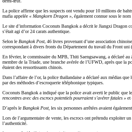
demi-œuf.
La police affirme que les suspects ont vendu pour 10 millions de baht
mafia appelée
« Mangkorn Dragon »
, également connue sous le nom
Le site d’information Coconuts Bangkok a décrit le Jiangxi Dragon
s’était agi d’or 24 carats authentique.
Selon le
Bangkok Post
, 46 livres provenant d’une association chinoise
correspondant à divers fronts du Département du travail du Front un
En février, le commissaire du MPB, Thiti Saengsawang, a déclaré au
membre de la Triade, une branche avérée de l’UFWD, après que la poli
étaient des ressortissants chinois.
Dans l’affaire de l’or, la police thaïlandaise a déclaré aux médias que 
par des méthodes d’escroquerie téléphonique typiques.
Coconuts Bangkok a indiqué que la police avait averti le public que le
rencontres avec des escrocs potentiels pourraient s’avérer fatales »
et 
D’après le
Bangkok Post,
les six personnes arrêtées avaient également
Lors de l’argumentaire de vente, les escrocs ont prétendu exploiter un 
l’authenticité.