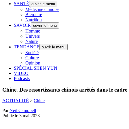
SANTÉ
ouvrir le menu
Médecine chinoise
Bien-être
Nutrition
SAVOIR
ouvrir le menu
Homme
Univers
Nature
TENDANCE
ouvrir le menu
Société
Culture
Opinion
SPÉCIAL SHEN YUN
VIDÉO
Podcasts
Chine.
Des ressortissants chinois arrêtés dans le cadr
ACTUALITÉ
>
Chine
Par
Neil Campbell
Publié le 3 mai 2023