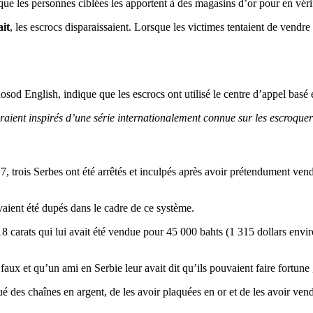
que les personnes ciblées les apportent à des magasins d’or pour en vérifi
ait
, les escrocs disparaissaient. Lorsque les victimes tentaient de vendr
aosod English, indique que les escrocs ont utilisé le centre d’appel basé 
raient inspirés d’une série internationalement connue sur les escroquer
, trois Serbes ont été arrêtés et inculpés après avoir prétendument vend
aient été dupés dans le cadre de ce système.
18 carats qui lui avait été vendue pour 45 000 bahts (1 315 dollars environ
t faux et qu’un ami en Serbie leur avait dit qu’ils pouvaient faire fortun
é des chaînes en argent, de les avoir plaquées en or et de les avoir ven