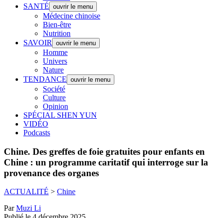
SANTÉ
ouvrir le menu
Médecine chinoise
Bien-être
Nutrition
SAVOIR
ouvrir le menu
Homme
Univers
Nature
TENDANCE
ouvrir le menu
Société
Culture
Opinion
SPÉCIAL SHEN YUN
VIDÉO
Podcasts
Chine.
Des greffes de foie gratuites pour enfants en
Chine : un programme caritatif qui interroge sur la
provenance des organes
ACTUALITÉ
>
Chine
Par
Muzi Li
Publié le 4 décembre 2025