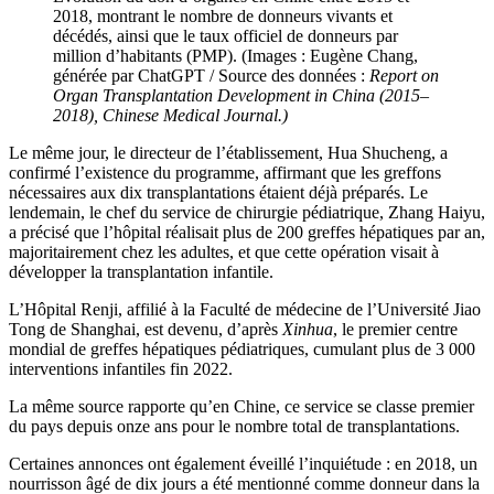
2018, montrant le nombre de donneurs vivants et
décédés, ainsi que le taux officiel de donneurs par
million d’habitants (PMP). (Images : Eugène Chang,
générée par ChatGPT / Source des données :
Report on
Organ Transplantation Development in China (2015–
2018), Chinese Medical Journal.)
Le même jour, le directeur de l’établissement, Hua Shucheng, a
confirmé l’existence du programme, affirmant que les greffons
nécessaires aux dix transplantations étaient déjà préparés. Le
lendemain, le chef du service de chirurgie pédiatrique, Zhang Haiyu,
a précisé que l’hôpital réalisait plus de 200 greffes hépatiques par an,
majoritairement chez les adultes, et que cette opération visait à
développer la transplantation infantile.
L’Hôpital Renji, affilié à la Faculté de médecine de l’Université Jiao
Tong de Shanghai, est devenu, d’après
Xinhua
, le premier centre
mondial de greffes hépatiques pédiatriques, cumulant plus de 3 000
interventions infantiles fin 2022.
La même source rapporte qu’en Chine, ce service se classe premier
du pays depuis onze ans pour le nombre total de transplantations.
Certaines annonces ont également éveillé l’inquiétude : en 2018, un
nourrisson âgé de dix jours a été mentionné comme donneur dans la