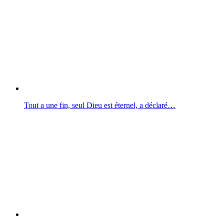
Tout a une fin, seul Dieu est éternel, a déclaré…