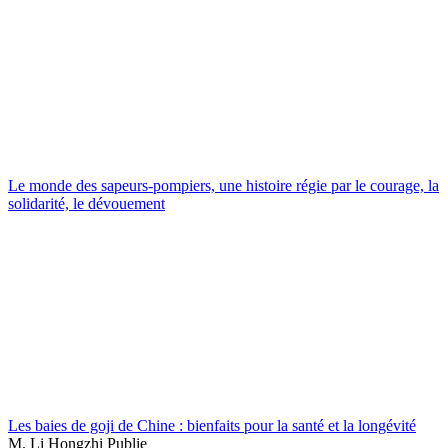
Le monde des sapeurs-pompiers, une histoire régie par le courage, la
solidarité, le dévouement
Les baies de goji de Chine : bienfaits pour la santé et la longévité
M. Li Hongzhi Publie