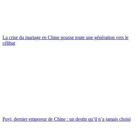
La crise du mariage en Chine pousse toute une génération vers le
célibat
Puyi, dernier empereur de Chine : un destin qu’il n’a jamais choisi