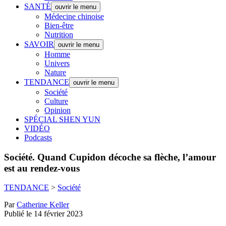
SANTÉ
ouvrir le menu
Médecine chinoise
Bien-être
Nutrition
SAVOIR
ouvrir le menu
Homme
Univers
Nature
TENDANCE
ouvrir le menu
Société
Culture
Opinion
SPÉCIAL SHEN YUN
VIDÉO
Podcasts
Société.
Quand Cupidon décoche sa flèche, l’amour
est au rendez-vous
TENDANCE
>
Société
Par
Catherine Keller
Publié le 14 février 2023