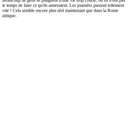
Beaucoup de gens se plaignent d'une vie trop courte, où ils n'ont pas
le temps de faire ce qu'ils aimeraient. Les journées passent tellement
vite ! Cela semble encore plus réel maintenant que dans la Rome
antique.