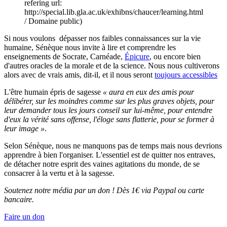
refering url:
http://special.lib.gla.ac.uk/exhibns/chaucer/learning.html
/ Domaine public)
Si nous voulons dépasser nos faibles connaissances sur la vie
humaine, Sénèque nous invite à lire et comprendre les
enseignements de Socrate, Carnéade,
Épicure
, ou encore bien
d'autres oracles de la morale et de la science. Nous nous cultiverons
alors avec de vrais amis, dit-il, et il nous seront
toujours accessibles
L'être humain épris de sagesse
« aura en eux des amis pour
délibérer, sur les moindres comme sur les plus graves objets, pour
leur demander tous les jours conseil sur lui-même, pour entendre
d'eux la vérité sans offense, l'éloge sans flatterie, pour se former à
leur image »
.
Selon Sénèque, nous ne manquons pas de temps mais nous devrions
apprendre à bien l'organiser. L'essentiel est de quitter nos entraves,
de détacher notre esprit des vaines agitations du monde, de se
consacrer à la vertu et à la sagesse.
Soutenez notre média par un don ! Dès 1€ via Paypal ou carte
bancaire.
Faire un don