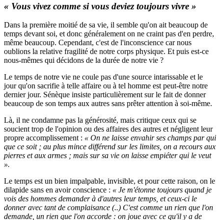
« Vous vivez comme si vous deviez toujours vivre »
Dans la première moitié de sa vie, il semble qu'on ait beaucoup de
temps devant soi, et donc généralement on ne craint pas d'en perdre,
même beaucoup. Cependant, c'est de l'inconscience car nous
oublions la relative fragilité de notre corps physique. Et puis est-ce
nous-mêmes qui décidons de la durée de notre vie ?
Le temps de notre vie ne coule pas d'une source intarissable et le
jour qu'on sacrifie à telle affaire ou à tel homme est peut-être notre
dernier jour. Sénèque insiste particulièrement sur le fait de donner
beaucoup de son temps aux autres sans prêter attention à soi-même.
Là, il ne condamne pas la générosité, mais critique ceux qui se
soucient trop de l'opinion ou des affaires des autres et négligent leur
propre accomplissement :
« On ne laisse envahir ses champs par qui
que ce soit ; au plus mince différend sur les limites, on a recours aux
pierres et aux armes ; mais sur sa vie on laisse empiéter qui le veut
».
Le temps est un bien impalpable, invisible, et pour cette raison, on le
dilapide sans en avoir conscience :
« Je m'étonne toujours quand je
vois des hommes demander à d'autres leur temps, et ceux-ci le
donner avec tant de complaisance (..) C'est comme un rien que l'on
demande, un rien que l'on accorde : on joue avec ce qu'il y a de