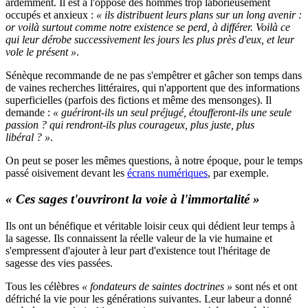
ardemment. Il est à l'opposé des hommes trop laborieusement
occupés et anxieux :
« ils distribuent leurs plans sur un long avenir :
or voilà surtout comme notre existence se perd, à différer. Voilà ce
qui leur dérobe successivement les jours les plus près d'eux, et leur
vole le présent »
.
Sénèque recommande de ne pas s'empêtrer et gâcher son temps dans
de vaines recherches littéraires, qui n'apportent que des informations
superficielles (parfois des fictions et même des mensonges). Il
demande :
« guériront-ils un seul préjugé, étoufferont-ils une seule
passion ? qui rendront-ils plus courageux, plus juste, plus
libéral ? »
.
On peut se poser les mêmes questions, à notre époque, pour le temps
passé oisivement devant les
écrans numériques
, par exemple.
« Ces sages t'ouvriront la voie à l'immortalité »
Ils ont un bénéfique et véritable loisir ceux qui dédient leur temps à
la sagesse. Ils connaissent la réelle valeur de la vie humaine et
s'empressent d'ajouter à leur part d'existence tout l'héritage de
sagesse des vies passées.
Tous les célèbres
« fondateurs de saintes doctrines »
sont nés et ont
défriché la vie pour les générations suivantes. Leur labeur a donné