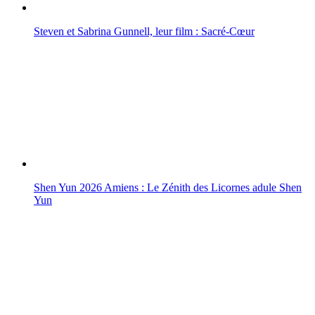
Steven et Sabrina Gunnell, leur film : Sacré-Cœur
Shen Yun 2026 Amiens : Le Zénith des Licornes adule Shen
Yun