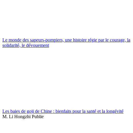
Le monde des sapeurs-pompiers, une histoire régie par le courage, la
solidarité, le dévouement
Les baies de goji de Chine : bienfaits pour la santé et la longévité
M. Li Hongzhi Publie