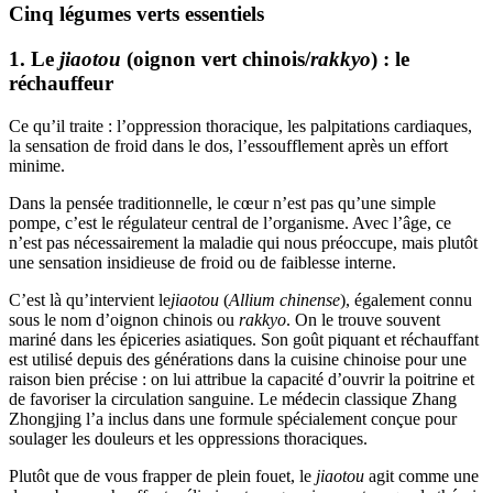
Cinq légumes verts essentiels
1. Le
jiaotou
(oignon vert chinois/
rakkyo
) : le
réchauffeur
Ce qu’il traite : l’oppression thoracique, les palpitations cardiaques,
la sensation de froid dans le dos, l’essoufflement après un effort
minime.
Dans la pensée traditionnelle, le cœur n’est pas qu’une simple
pompe, c’est le régulateur central de l’organisme. Avec l’âge, ce
n’est pas nécessairement la maladie qui nous préoccupe, mais plutôt
une sensation insidieuse de froid ou de faiblesse interne.
C’est là qu’intervient le
jiaotou
(
Allium chinense
), également connu
sous le nom d’oignon chinois ou
rakkyo
. On le trouve souvent
mariné dans les épiceries asiatiques. Son goût piquant et réchauffant
est utilisé depuis des générations dans la cuisine chinoise pour une
raison bien précise : on lui attribue la capacité d’ouvrir la poitrine et
de favoriser la circulation sanguine. Le médecin classique Zhang
Zhongjing l’a inclus dans une formule spécialement conçue pour
soulager les douleurs et les oppressions thoraciques.
Plutôt que de vous frapper de plein fouet, le
jiaotou
agit comme une