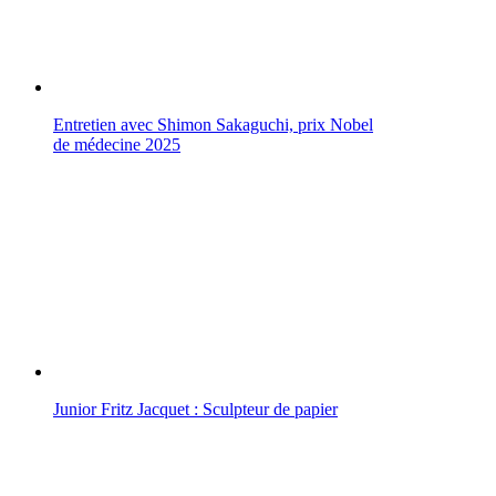
Entretien avec Shimon Sakaguchi, prix Nobel
de médecine 2025
Junior Fritz Jacquet : Sculpteur de papier