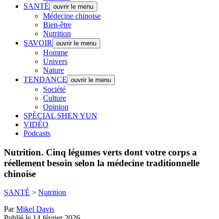
SANTÉ
ouvrir le menu
Médecine chinoise
Bien-être
Nutrition
SAVOIR
ouvrir le menu
Homme
Univers
Nature
TENDANCE
ouvrir le menu
Société
Culture
Opinion
SPÉCIAL SHEN YUN
VIDÉO
Podcasts
Nutrition.
Cinq légumes verts dont votre corps a
réellement besoin selon la médecine traditionnelle
chinoise
SANTÉ
>
Nutrition
Par
Mikel Davis
Publié le 14 février 2026