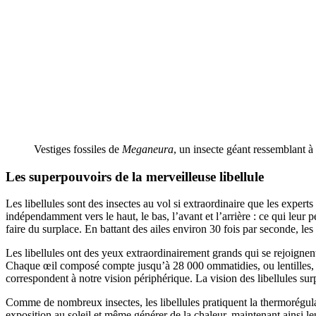
Vestiges fossiles de
Meganeura
, un insecte géant ressemblant à
Les superpouvoirs de
la merveilleuse libellule
Les libellules sont des insectes au vol si extraordinaire que les expe
indépendamment vers le haut, le bas, l’avant et l’arrière : ce qui leur p
faire du surplace. En battant des ailes environ 30 fois par seconde, les
Les libellules ont des yeux extraordinairement grands qui se rejoignent
Chaque œil composé compte jusqu’à 28 000 ommatidies, ou lentilles, 
correspondent à notre vision périphérique. La vision des libellules surp
Comme de nombreux insectes, les libellules pratiquent la thermorégulat
exposition au soleil et même générer de la chaleur, maintenant ainsi l