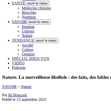
SANTÉ
ouvrir le menu
Médecine chinoise
Bien-être
Nutrition
SAVOIR
ouvrir le menu
Homme
Univers
Nature
TENDANCE
ouvrir le menu
Société
Culture
Opinion
SPÉCIAL SHEN YUN
VIDÉO
Podcasts
Nature.
La merveilleuse libellule : des faits, des fables
SAVOIR
>
Nature
Par
Ila Bonczek
Publié le 13 septembre 2022