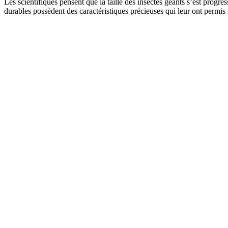
Les scientifiques pensent que la taille des insectes géants s’est prog
durables possèdent des caractéristiques précieuses qui leur ont permis