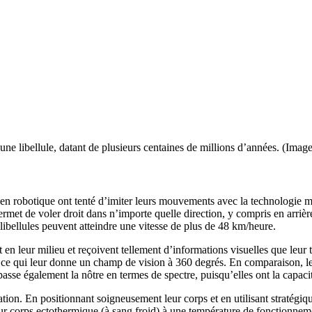
 une libellule, datant de plusieurs centaines de millions d’années. (Im
rts en robotique ont tenté d’imiter leurs mouvements avec la technologie 
ermet de voler droit dans n’importe quelle direction, y compris en arrière
 libellules peuvent atteindre une vitesse de plus de 48 km/heure.
 en leur milieu et reçoivent tellement d’informations visuelles que leur
ce qui leur donne un champ de vision à 360 degrés. En comparaison, l
asse également la nôtre en termes de spectre, puisqu’elles ont la capacit
ion. En positionnant soigneusement leur corps et en utilisant stratégiq
eur corps ectothermique (à sang froid) à une température de fonctionnem