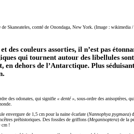
ville de Skaneateles, comté de Onondaga, New York. (Image : wikimedi
 et des couleurs assorties, il n’est pas étonn
iques qui tournent autour des libellules sont
t, en dehors de l’Antarctique. Plus séduisant
n.
ordre des odonates, qui signifie
« denté »
, sous-ordre des anisoptères, qu
 monde.
cule envergure de 1,5 cm pour la naine écarlate (
Nannophya pygmaea
) 
ancêtres préhistoriques. Des fossiles de griffons (
Meganisoptera
) de la 
0 cm !