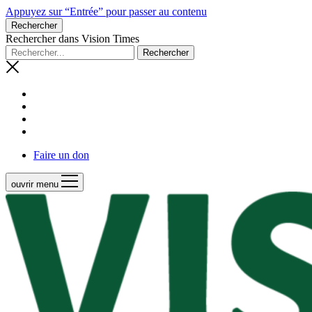
Appuyez sur “Entrée” pour passer au contenu
Rechercher
Rechercher dans Vision Times
Faire un don
ouvrir menu