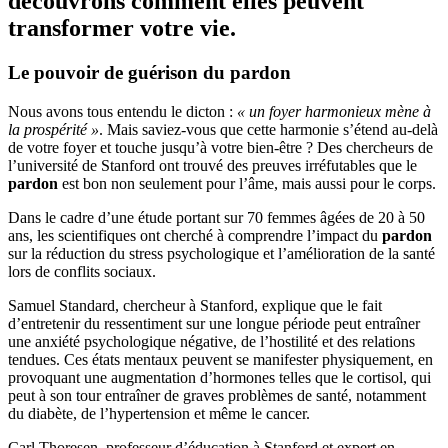
découvrons comment elles peuvent
transformer votre vie.
Le pouvoir de guérison du
pardon
Nous avons tous entendu le dicton :
« un foyer harmonieux mène à
la prospérité »
. Mais saviez-vous que cette harmonie s’étend au-delà
de votre foyer et touche jusqu’à votre bien-être ? Des chercheurs de
l’université de Stanford ont trouvé des preuves irréfutables que le
pardon
est bon non seulement pour l’âme, mais aussi pour le corps.
Dans le cadre d’une étude portant sur 70 femmes âgées de 20 à 50
ans, les scientifiques ont cherché à comprendre l’impact du
pardon
sur la réduction du stress psychologique et l’amélioration de la santé
lors de conflits sociaux.
Samuel Standard, chercheur à Stanford, explique que le fait
d’entretenir du ressentiment sur une longue période peut entraîner
une anxiété psychologique négative, de l’hostilité et des relations
tendues. Ces états mentaux peuvent se manifester physiquement, en
provoquant une augmentation d’hormones telles que le cortisol, qui
peut à son tour entraîner de graves problèmes de santé, notamment
du diabète, de l’hypertension et même le cancer.
Carl Thoresen, professeur d’éducation à Stanford et expert en