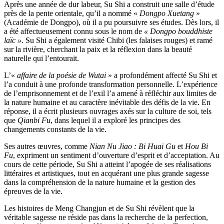
Après une année de dur labeur, Su Shi a construit une salle d’étude
près de la pente orientale, qu’il a nommé «
Dongpo Xuetang
»
(Académie de Dongpo), où il a pu poursuivre ses études. Dès lors, il
a été affectueusement connu sous le nom de
« Dongpo bouddhiste
laïc »
. Su Shi a également visité Chibi (les falaises rouges) et ramé
sur la rivière, cherchant la paix et la réflexion dans la beauté
naturelle qui l’entourait.
L’«
affaire de la poésie de Wutai
» a profondément affecté Su Shi et
l’a conduit à une profonde transformation personnelle. L’expérience
de l’emprisonnement et de l’exil l’a amené à réfléchir aux limites de
la nature humaine et au caractère inévitable des défis de la vie. En
réponse, il a écrit plusieurs ouvrages axés sur la culture de soi, tels
que
Qianbi Fu
, dans lequel il a exploré les principes des
changements constants de la vie.
Ses autres œuvres, comme
Nian Nu Jiao : Bi Huai Gu
et
Hou Bi
Fu
, expriment un sentiment d’ouverture d’esprit et d’acceptation. Au
cours de cette période, Su Shi a atteint l’apogée de ses réalisations
littéraires et artistiques, tout en acquérant une plus grande sagesse
dans la compréhension de la nature humaine et la gestion des
épreuves de la vie.
Les histoires de Meng Changjun et de Su Shi révèlent que la
véritable sagesse ne réside pas dans la recherche de la perfection,