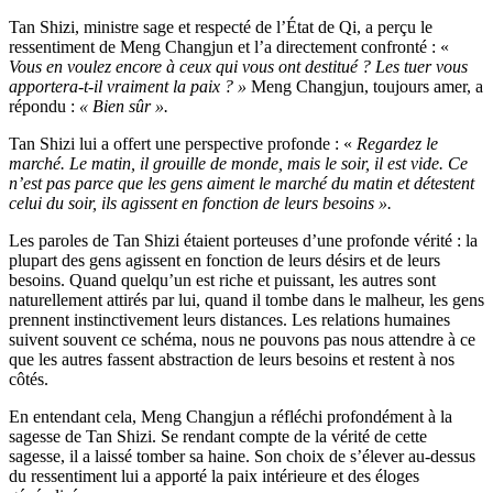
Tan Shizi, ministre sage et respecté de l’État de Qi, a perçu le
ressentiment de Meng Changjun et l’a directement confronté : «
Vous en voulez encore à ceux qui vous ont destitué ? Les tuer vous
apportera-t-il vraiment la paix ? »
Meng Changjun, toujours amer, a
répondu :
« Bien sûr ».
Tan Shizi lui a offert une perspective profonde : «
Regardez le
marché. Le matin, il grouille de monde, mais le soir, il est vide. Ce
n’est pas parce que les gens aiment le marché du matin et détestent
celui du soir, ils agissent en fonction de leurs besoins ».
Les paroles de Tan Shizi étaient porteuses d’une profonde vérité : la
plupart des gens agissent en fonction de leurs désirs et de leurs
besoins. Quand quelqu’un est riche et puissant, les autres sont
naturellement attirés par lui, quand il tombe dans le malheur, les gens
prennent instinctivement leurs distances. Les relations humaines
suivent souvent ce schéma, nous ne pouvons pas nous attendre à ce
que les autres fassent abstraction de leurs besoins et restent à nos
côtés.
En entendant cela, Meng Changjun a réfléchi profondément à la
sagesse de Tan Shizi. Se rendant compte de la vérité de cette
sagesse, il a laissé tomber sa haine. Son choix de s’élever au-dessus
du ressentiment lui a apporté la paix intérieure et des éloges