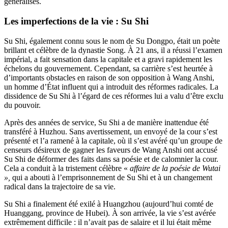
généralisés.
Les imperfections de la vie
: Su Shi
Su Shi, également connu sous le nom de Su Dongpo, était un poète
brillant et célèbre de la dynastie Song. À 21 ans, il a réussi l’examen
impérial, a fait sensation dans la capitale et a gravi rapidement les
échelons du gouvernement. Cependant, sa carrière s’est heurtée à
d’importants obstacles en raison de son opposition à Wang Anshi,
un homme d’État influent qui a introduit des réformes radicales. La
dissidence de Su Shi à l’égard de ces réformes lui a valu d’être exclu
du pouvoir.
Après des années de service, Su Shi a de manière inattendue été
transféré à Huzhou. Sans avertissement, un envoyé de la cour s’est
présenté et l’a ramené à la capitale, où il s’est avéré qu’un groupe de
censeurs désireux de gagner les faveurs de Wang Anshi ont accusé
Su Shi de déformer des faits dans sa poésie et de calomnier la cour.
Cela a conduit à la tristement célèbre «
affaire de la poésie de Wutai
»,
qui a abouti à l’emprisonnement de Su Shi et à un changement
radical dans la trajectoire de sa vie.
Su Shi a finalement été exilé à Huangzhou (aujourd’hui comté de
Huanggang, province de Hubei). À son arrivée, la vie s’est avérée
extrêmement difficile : il n’avait pas de salaire et il lui était même