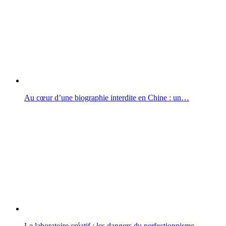
Au cœur d’une biographie interdite en Chine : un…
Le laboratoire créatif : les dangers du perfectionnisme