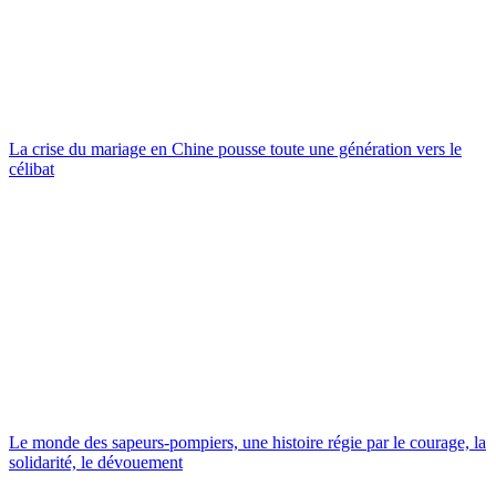
La crise du mariage en Chine pousse toute une génération vers le
célibat
Le monde des sapeurs-pompiers, une histoire régie par le courage, la
solidarité, le dévouement