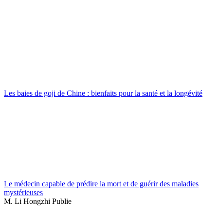
Les baies de goji de Chine : bienfaits pour la santé et la longévité
Le médecin capable de prédire la mort et de guérir des maladies
mystérieuses
M. Li Hongzhi Publie