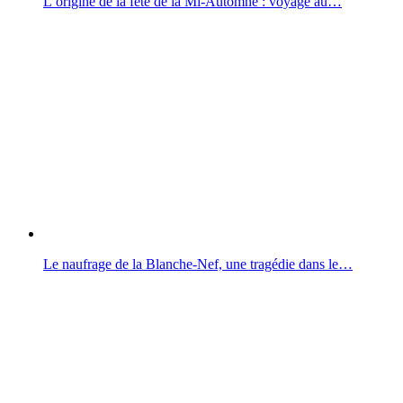
L’origine de la fête de la Mi-Automne : voyage au…
Le naufrage de la Blanche-Nef, une tragédie dans le…