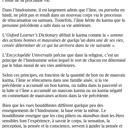
l’issue de sa prochaine vie.
Dans l’hindouisme, il est largement admis que l’âme, ou
purusha
en
hindi, ne périt pas et renaît dans un nouveau corps via le processus
de réincarnation ou samsara. Toutefois, l’âme hérite du karma que la
personne précédente a subi dans sa vie antérieure.
L’
Oxford Learner’s Dictionary d
éfinit le karma comme la
« somme
des actions bonnes et mauvaises de quelqu’un dans une de ses vies,
censée déterminer de ce qui lui arrivera dans la vie suivante ».
L’
Encyclopédie Universalis
précise que dans la religion, c’est un
principe de l’hindouisme selon lequel le sort de chacun est déterminé
par le bilan moral de ses vies antérieures.
Selon ces principes, en fonction de la quantité de bon ou de mauvais
karma, l’âme se réincarnera dans une famille aisée, si la vie
précédente a accumulé un bon karma, ou naîtra dans la pauvreté et
la lutte si l’âme a accumulé un mauvais karma ou un karma négatif
en commettant de mauvaises actions dans la vie précédente.
Bien que les vues bouddhistes diffèrent quelque peu des
enseignements de l’hindouisme, la base reste la même. Le
bouddhisme enseigne que les cinq piliers ou
skandhas
dont les êtres
sensibles font l’expérience, à savoir le corps, la sensation, la
perception, la pensée et la conscience, servent à guider la pensée et