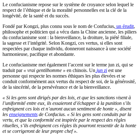
Le confucianisme repose sur le système de croyance selon lequel le
respect de l’éthique et de la moralité personnelles est la clé de la
longévité, de la santé et du succès.
Fondé par Kongzi, plus connu sous le nom de Confucius,
un érudit
,
philosophe et politicien qui a vécu dans la Chine ancienne, les piliers
du confucianisme sont : la bienveillance, la droiture, la piété filiale,
la sagesse et l’intégrité. Selon Kongzi, ces vertus, si elles sont
respectées par chaque individu, donneront naissance à une société
harmonieuse, pacifique et abondante.
Le confucianisme met également l’accent sur le terme jun zi, qui se
traduit par
« vrai gentilhomme »
en chinois. Un
jun zi
est une
personne qui respecte les normes éthiques les plus élevées et se
conduit conformément aux vertus du respect de soi, de la générosité,
de la sincérité, de la persévérance et de la bienveillance.
« Si les gens sont dirigés par des lois, et que les sanctions visent à
l’uniformité entre eux, ils essaieront d’échapper à la punition s’ils
enfreignent ces lois et n’auront aucun sentiment de honte », disent
les
enseignements
de Confucius
.
« Si les gens sont conduits par la
vertu, et que la conformité est inspirée par le respect des règles
rituelles, s’ils enfreignent ces règles ils pourront ressentir de la honte
et se corrigeront de leur propre chef ».