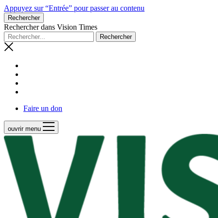
Appuyez sur “Entrée” pour passer au contenu
Rechercher
Rechercher dans Vision Times
Faire un don
ouvrir menu