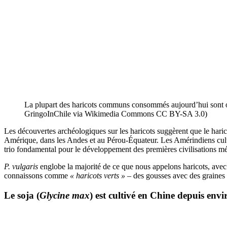
La plupart des haricots communs consommés aujourd’hui sont orig
GringoInChile via Wikimedia Commons CC BY-SA 3.0)
Les découvertes archéologiques sur les haricots suggèrent que le har
Amérique, dans les Andes et au Pérou-Équateur. Les Amérindiens cult
trio fondamental pour le développement des premières civilisations m
P. vulgaris
englobe la majorité de ce que nous appelons haricots, avec de
connaissons comme
« haricots verts »
– des gousses avec des graine
Le soja (
Glycine max
) est cultivé en Chine depuis envi