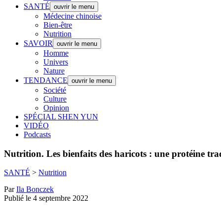
SANTÉ
ouvrir le menu
Médecine chinoise
Bien-être
Nutrition
SAVOIR
ouvrir le menu
Homme
Univers
Nature
TENDANCE
ouvrir le menu
Société
Culture
Opinion
SPÉCIAL SHEN YUN
VIDÉO
Podcasts
Nutrition.
Les bienfaits des haricots : une protéine tra
SANTÉ
>
Nutrition
Par
Ila Bonczek
Publié le 4 septembre 2022