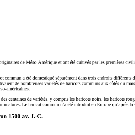
inaires de Méso-Amérique et ont été cultivés par les premières civilis
icot commun a été domestiqué séparément dans trois endroits différents
ivaient de nombreuses variétés de haricots communs aux côtés du maïs
éso-américaines.
s centaines de variétés, y compris les haricots noirs, les haricots rouges
s immatures. Le haricot commun n’a été introduit en Europe qu’après 
ron 1500 av. J.-C.