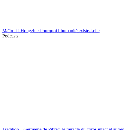
Maître Li Hongzhi : Pourquoi l’humanité existe-t-elle
Podcasts
Tradition – Germaine de Pibrac, le miracle du corps intact et autres