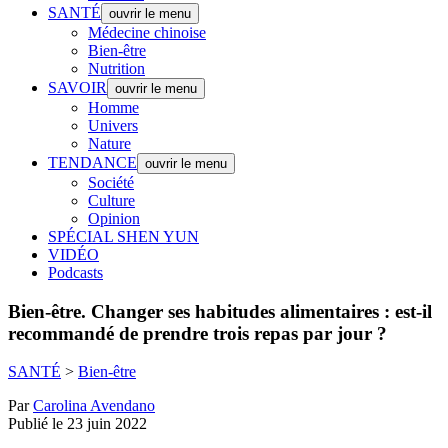
SANTÉ
ouvrir le menu
Médecine chinoise
Bien-être
Nutrition
SAVOIR
ouvrir le menu
Homme
Univers
Nature
TENDANCE
ouvrir le menu
Société
Culture
Opinion
SPÉCIAL SHEN YUN
VIDÉO
Podcasts
Bien-être.
Changer ses habitudes alimentaires : est-il
recommandé de prendre trois repas par jour ?
SANTÉ
>
Bien-être
Par
Carolina Avendano
Publié le 23 juin 2022