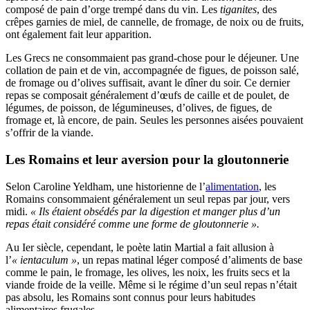
composé de pain d’orge trempé dans du vin. Les
tiganites
, des
crêpes garnies de miel, de cannelle, de fromage, de noix ou de fruits,
ont également fait leur apparition.
Les Grecs ne consommaient pas grand-chose pour le déjeuner. Une
collation de pain et de vin, accompagnée de figues, de poisson salé,
de fromage ou d’olives suffisait, avant le dîner du soir. Ce dernier
repas se composait généralement d’œufs de caille et de poulet, de
légumes, de poisson, de légumineuses, d’olives, de figues, de
fromage et, là encore, de pain. Seules les personnes aisées pouvaient
s’offrir de la viande.
Les Romains et leur aversion pour la gloutonnerie
Selon Caroline Yeldham, une historienne de l’
alimentation
, les
Romains consommaient généralement un seul repas par jour, vers
midi.
« Ils étaient obsédés par la digestion et manger plus d’un
repas était considéré comme une forme de gloutonnerie ».
Au Ier siècle, cependant, le poète latin Martial a fait allusion à
l’
« ientaculum »
, un repas matinal léger composé d’aliments de base
comme le pain, le fromage, les olives, les noix, les fruits secs et la
viande froide de la veille. Même si le régime d’un seul repas n’était
pas absolu, les Romains sont connus pour leurs habitudes
alimentaires frugales.