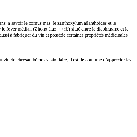
ens, à savoir le cornus mas, le zanthoxylum ailanthoides et le
fer le foyer médian (Zhōng Jiāo; 中焦) situé entre le diaphragme et le
t aussi à fabriquer du vin et possède certaines propriétés médicinales.
vin de chrysanthème est similaire, il est de coutume d’apprécier les