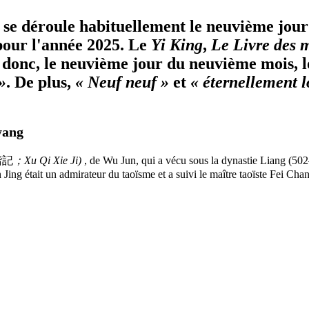
 se déroule habituellement le neuvième jou
 pour l'année 2025. Le
Yi King
,
Le Livre des 
onc, le neuvième jour du neuvième mois, lo
»
. De plus,
« Neuf neuf »
et
« éternellement l
yang
諧記
；Xu Qi Xie Ji)
, de Wu Jun, qui a vécu sous la dynastie Liang (5
Jing était un admirateur du taoïsme et a suivi le maître taoïste Fei C