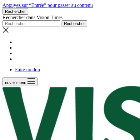
Appuyez sur “Entrée” pour passer au contenu
Rechercher
Rechercher dans Vision Times
Faire un don
ouvrir menu