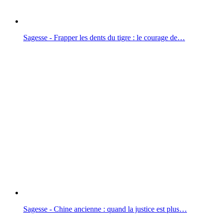
Sagesse - Frapper les dents du tigre : le courage de…
Sagesse - Chine ancienne : quand la justice est plus…