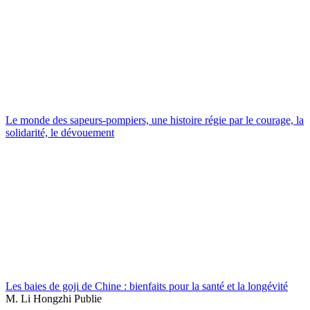
Le monde des sapeurs-pompiers, une histoire régie par le courage, la
solidarité, le dévouement
Les baies de goji de Chine : bienfaits pour la santé et la longévité
M. Li Hongzhi Publie