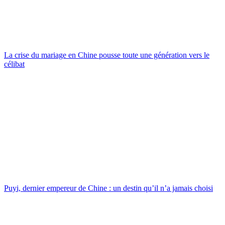
La crise du mariage en Chine pousse toute une génération vers le
célibat
Puyi, dernier empereur de Chine : un destin qu’il n’a jamais choisi