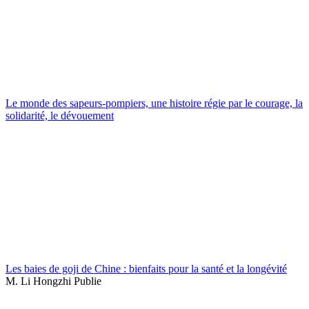
Le monde des sapeurs-pompiers, une histoire régie par le courage, la
solidarité, le dévouement
Les baies de goji de Chine : bienfaits pour la santé et la longévité
M. Li Hongzhi Publie