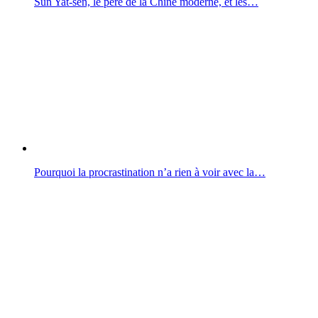
Sun Yat-sen, le père de la Chine moderne, et les…
Pourquoi la procrastination n’a rien à voir avec la…