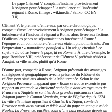
Le pape Clément V comptait s’installer provisoirement
à Avignon pour échapper à la turbulence et l’insécurité
régnant à Rome. (Image : wikimedia / Sailko, CC BY
3.0)
Clément V, le premier d’entre eux, par ordre chronologique,
comptait s’installer provisoirement à Avignon pour échapper à la
turbulence et à l’insécurité régnant à Rome, alors livrée aux factions.
D’ailleurs les papes ne séjournaient pas forcément à Rome à
l’époque et un bon nombre d’entre eux étaient plutôt itinérants, d’où
l’expression :
« nomadisme pontifical »
. Un adage circulait à ce
sujet :
« Là où se trouve le pape, là est Rome. »
À titre d’exemple, le
pape Boniface VIII, prédécesseur de Clément V préférait résider à
Anagni, sa ville natale, plutôt qu’à Rome.
D’autre part, comparée à Rome, Avignon présentait des avantages
stratégiques et géographiques avec la présence du Rhône et du
célèbre pont situé aux abords de la Méditerranée. Selon le site
Avignon Provence, il apparaît que «
Rome se trouve excentrée par
rapport au centre de la chrétienté catholique dont les royaumes de
France et d’Angleterre sont les deux grandes puissances rivales.
Avignon jouxte le Comtat Venaissin, terre de l’
É
glise depuis 1274.
La ville elle-même appartient à Charles II d’Anjou, comte de
Provence mais aussi vassal et fidèle allié du pape en tant que roi de
Naples. La Provence, pacifiée, jouit d’une paix profonde depuis un