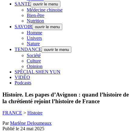
SANTÉ
ouvrir le menu
Médecine chinoise
Bien-être
Nutrition
SAVOIR
ouvrir le menu
Homme
Univers
Nature
TENDANCE
ouvrir le menu
Société
Culture
Opinion
SPÉCIAL SHEN YUN
VIDÉO
Podcasts
Histoire.
Les papes d’Avignon : quand l’histoire de
la chrétienté rejoint l’histoire de France
FRANCE
>
Histoire
Par
Marlène Deloumeaux
Publié le 24 mai 2025