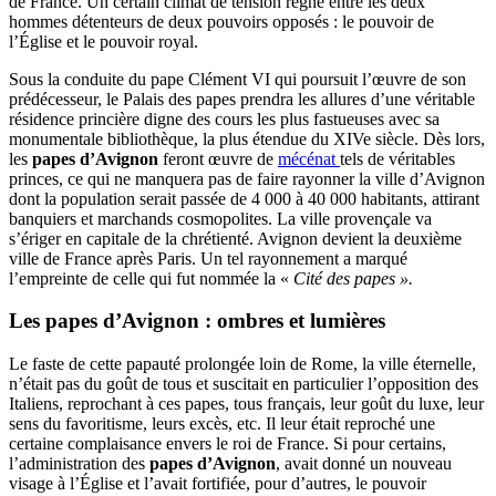
de France. Un certain climat de tension règne entre les deux
hommes détenteurs de deux pouvoirs opposés : le pouvoir de
l’Église et le pouvoir royal.
Sous la conduite du pape Clément VI qui poursuit l’œuvre de son
prédécesseur, le Palais des papes prendra les allures d’une véritable
résidence princière digne des cours les plus fastueuses avec sa
monumentale bibliothèque, la plus étendue du XIVe siècle. Dès lors,
les
papes d’Avignon
feront œuvre de
mécénat
tels de véritables
princes, ce qui ne manquera pas de faire rayonner la ville d’Avignon
dont la population serait passée de 4 000 à 40 000 habitants, attirant
banquiers et marchands cosmopolites. La ville provençale va
s’ériger en capitale de la chrétienté. Avignon devient la deuxième
ville de France après Paris. Un tel rayonnement a marqué
l’empreinte de celle qui fut nommée la «
Cité des papes ».
Les
papes d’Avignon
: ombres et lumières
Le faste de cette papauté prolongée loin de Rome, la ville éternelle,
n’était pas du goût de tous et suscitait en particulier l’opposition des
Italiens, reprochant à ces papes, tous français, leur goût du luxe, leur
sens du favoritisme, leurs excès, etc. Il leur était reproché une
certaine complaisance envers le roi de France. Si pour certains,
l’administration des
papes d’Avignon
, avait donné un nouveau
visage à l’Église et l’avait fortifiée, pour d’autres, le pouvoir