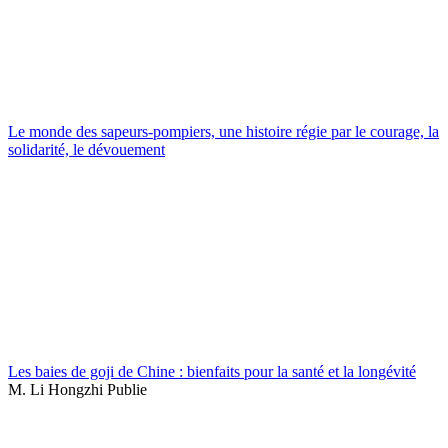
Le monde des sapeurs-pompiers, une histoire régie par le courage, la
solidarité, le dévouement
Les baies de goji de Chine : bienfaits pour la santé et la longévité
M. Li Hongzhi Publie