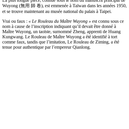
La plus longue pièce, connue sous le nom du manuscrit principal de
Wuyong (無用 師 卷), est emmenée à Taïwan dans les années 1950,
et se trouve maintenant au musée national du palais à Taipei.
Vrai ou faux :
« Le Rouleau du Maître Wuyong »
est connu sous ce
nom à cause de l’inscription indiquant qu’il devait être donné à
Maître Wuyong, un taoïste, surnommé Zheng, apprenti de Huang
Kungwang. Le Rouleau de Maître Wuyong a été identifié à tort
comme faux, tandis que l’imitation, Le Rouleau de Ziming, a été
tenue pour authentique par l’empereur Qianlong.