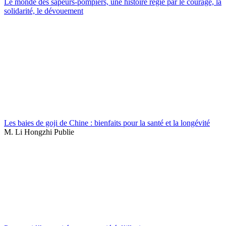
Le monde des sapeurs-pompiers, une histoire régie par le courage, la
solidarité, le dévouement
Les baies de goji de Chine : bienfaits pour la santé et la longévité
M. Li Hongzhi Publie