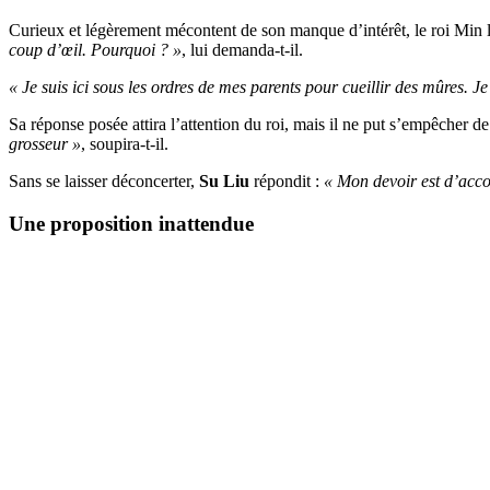
Curieux et légèrement mécontent de son manque d’intérêt, le roi Min la
coup d’œil. Pourquoi ? »
, lui demanda-t-il.
« Je suis ici sous les ordres de mes parents pour cueillir des mûres. Je
Sa réponse posée attira l’attention du roi, mais il ne put s’empêcher d
grosseur »
, soupira-t-il.
Sans se laisser déconcerter,
Su Liu
répondit :
« Mon devoir est d’acco
Une proposition inattendue