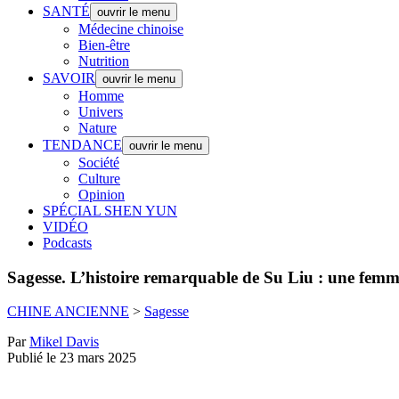
SANTÉ
ouvrir le menu
Médecine chinoise
Bien-être
Nutrition
SAVOIR
ouvrir le menu
Homme
Univers
Nature
TENDANCE
ouvrir le menu
Société
Culture
Opinion
SPÉCIAL SHEN YUN
VIDÉO
Podcasts
Sagesse.
L’histoire remarquable de Su Liu : une femme
CHINE ANCIENNE
>
Sagesse
Par
Mikel Davis
Publié le 23 mars 2025