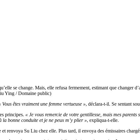
u’elle se change. Mais, elle refusa fermement, estimant que changer d’app
Qiu Ying / Domaine public)
« Vous êtes vraiment une femme vertueuse »
, déclara-t-il. Se sentant sou
ses principes.
« Je vous remercie de votre gentillesse, mais mes parents 
 à la bonne conduite et je ne peux m’y plier »
, expliqua-t-elle.
 et renvoya Su Liu chez elle. Plus tard, il envoya des émissaires char