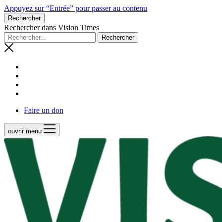
Appuyez sur “Entrée” pour passer au contenu
Rechercher
Rechercher dans Vision Times
Faire un don
ouvrir menu