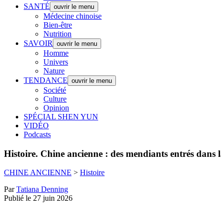
SANTÉ
ouvrir le menu
Médecine chinoise
Bien-être
Nutrition
SAVOIR
ouvrir le menu
Homme
Univers
Nature
TENDANCE
ouvrir le menu
Société
Culture
Opinion
SPÉCIAL SHEN YUN
VIDÉO
Podcasts
Histoire.
Chine ancienne : des mendiants entrés dans l
CHINE ANCIENNE
>
Histoire
Par
Tatiana Denning
Publié le 27 juin 2026