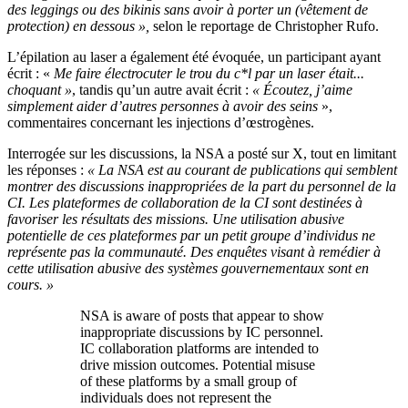
des leggings ou des bikinis sans avoir à porter un (vêtement de
protection) en dessous »,
selon le reportage de Christopher Rufo.
L’épilation au laser a également été évoquée, un participant ayant
écrit : «
Me faire électrocuter le trou du c*l par un laser était...
choquant »
, tandis qu’un autre avait écrit :
« Écoutez, j’aime
simplement aider d’autres personnes à avoir des seins
»,
commentaires concernant les injections d’œstrogènes.
Interrogée sur les discussions, la NSA a posté sur X, tout en limitant
les réponses :
« La NSA est au courant de publications qui semblent
montrer des discussions inappropriées de la part du personnel de la
CI. Les plateformes de collaboration de la CI sont destinées à
favoriser les résultats des missions. Une utilisation abusive
potentielle de ces plateformes par un petit groupe d’individus ne
représente pas la communauté. Des enquêtes visant à remédier à
cette utilisation abusive des systèmes gouvernementaux sont en
cours. »
NSA is aware of posts that appear to show
inappropriate discussions by IC personnel.
IC collaboration platforms are intended to
drive mission outcomes. Potential misuse
of these platforms by a small group of
individuals does not represent the