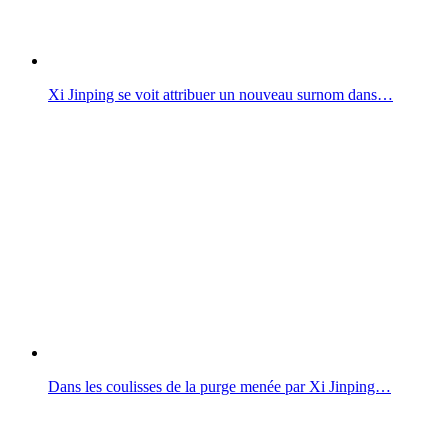
Xi Jinping se voit attribuer un nouveau surnom dans…
Dans les coulisses de la purge menée par Xi Jinping…