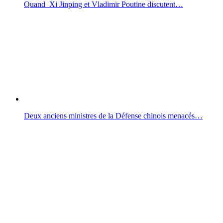
Quand Xi Jinping et Vladimir Poutine discutent…
Deux anciens ministres de la Défense chinois menacés…