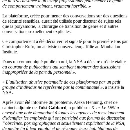
de la NSA destinée à un usage professionnel pour mener ce genre
de comportement vraiment, vraiment horrible. »
La plateforme, créée pour mener des conversations sur des questions
de sécurité sensibles, aurait été utilisée pour discuter de sujets tels
que la polyamorie, la chirurgie de transition de genre et d’autres
conversations sexuellement explicites.
Ce comportement a été découvert et signalé pour la première fois par
Christopher Rufo, un activiste conservateur, affilié au Manhattan
Institute.
Dans un communiqué publié mardi, la NSA a déclaré qu’elle était
«
au courant de publications qui semblent montrer des discussions
inappropriées de la part du personnel ».
«
L’utilisation abusive potentielle de ces plateformes par un petit
groupe d’individus ne représente pas la communauté »
, a insisté la
NSA.
Après avoir été informée du problème, Alexa Henning, chef de
cabinet adjointe de
Tulsi Gabbard
, a publié sur X : «
Le DNI a
envoyé une note demandant à toutes les agences de renseignement
d’identifier les employés qui ont participé aux forums de discussion
’’ obscènes, pornographiques et sexuellement explicites’’ de la NSA,
de mettre fin à leur emploi et de révoquer leurs habilitations de