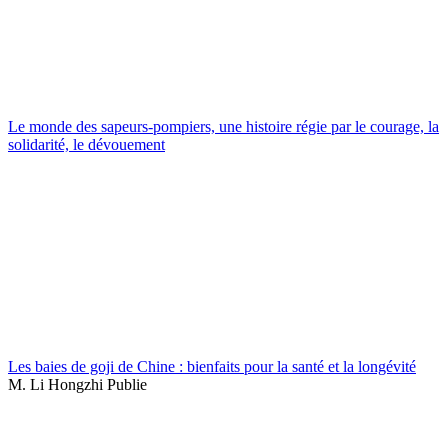
Le monde des sapeurs-pompiers, une histoire régie par le courage, la
solidarité, le dévouement
Les baies de goji de Chine : bienfaits pour la santé et la longévité
M. Li Hongzhi Publie