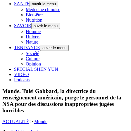
SANTÉ
ouvrir le menu
Médecine chinoise
Bien-être
Nutrition
SAVOIR
ouvrir le menu
Homme
Univers
Nature
TENDANCE
ouvrir le menu
Société
Culture
Opinion
SPÉCIAL SHEN YUN
VIDÉO
Podcasts
Monde.
Tulsi Gabbard, la directrice du
renseignement américain, purge le personnel de la
NSA pour des discussions inappropriées jugées
horribles
ACTUALITÉ
>
Monde