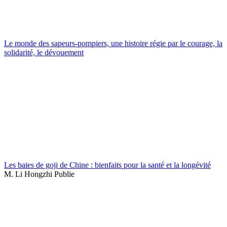
Le monde des sapeurs-pompiers, une histoire régie par le courage, la
solidarité, le dévouement
Les baies de goji de Chine : bienfaits pour la santé et la longévité
M. Li Hongzhi Publie