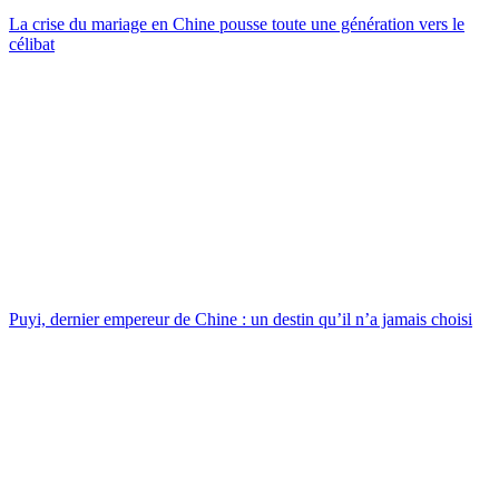
La crise du mariage en Chine pousse toute une génération vers le
célibat
Puyi, dernier empereur de Chine : un destin qu’il n’a jamais choisi