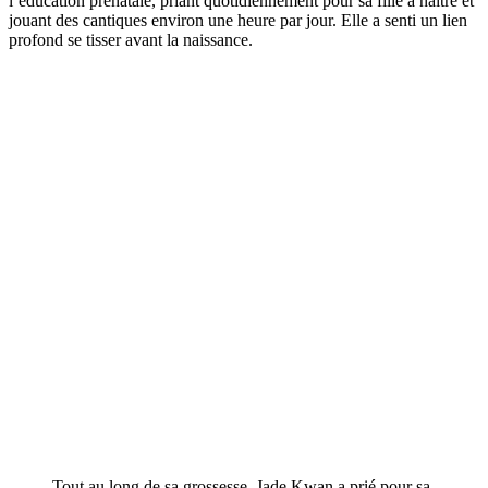
l’éducation prénatale, priant quotidiennement pour sa fille à naître et
jouant des cantiques environ une heure par jour. Elle a senti un lien
profond se tisser avant la naissance.
Tout au long de sa grossesse, Jade Kwan a prié pour sa