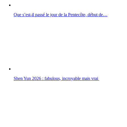
Que s’est-il passé le jour de la Pentecôte, début de…
Shen Yun 2026 : fabulous, incroyable mais vrai