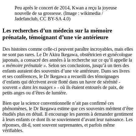
Peu après le concert de 2014, Kwan a reçu la joyeuse
nouvelle de sa grossesse. (Image : wikimedia /
Jadefanclub, CC BY-SA 4.0)
Les recherches d’un médecin sur la mémoire
prénatale, témoignant d’une vie antérieure
Des histoires comme celle-ci peuvent paraître incroyables, mais elles
ne sont pas rares. Le Dr Akira Ikegawa, obstétricien et gynécologue
japonais, a consacré des années à la recherche sur ce qu’il appelle la
« mémoire prénatale »
. Selon ses conclusions, jusqu’à un tiers des
enfants auraient des souvenirs d’une vie antérieure. Dans ses livres
et ses conférences, le Dr Ikegawa a recueilli des témoignages
d’enfants qui décrivent avoir flotté dans un havre de sérénité -
souvent
« dans les nuages »
- où ils étaient entourés de paix, de
petits anges ou d’êtres de lumière.
Bien que la science conventionnelle n’ait pas confirmé ces
phénomènes, le Dr Ikegawa estime que ces souvenirs méritent d’être
étudiés plus en détail. Il encourage les parents à demander gentiment
à leurs enfants ce dont ils se souviennent d’avant leur naissance. Les
réponses, dit-il, sont souvent surprenantes, et parfois même
vérifiables.