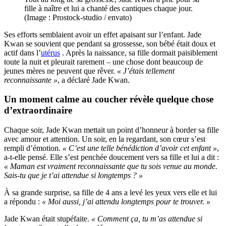
fille à naître et lui a chanté des cantiques chaque jour.
(Image : Prostock-studio / envato)
Ses efforts semblaient avoir un effet apaisant sur l’enfant. Jade
Kwan se souvient que pendant sa grossesse, son bébé était doux et
actif dans l’
utérus
. Après la naissance, sa fille dormait paisiblement
toute la nuit et pleurait rarement – ​​une chose dont beaucoup de
jeunes mères ne peuvent que rêver.
« J’étais tellement
reconnaissante »
, a déclaré Jade Kwan.
Un moment calme au coucher révèle quelque chose
d’extraordinaire
Chaque soir, Jade Kwan mettait un point d’honneur à border sa fille
avec amour et attention. Un soir, en la regardant, son cœur s’est
rempli d’émotion.
« C’est une telle bénédiction d’avoir cet enfant »
,
a-t-elle pensé. Elle s’est penchée doucement vers sa fille et lui a dit :
« Maman est vraiment reconnaissante que tu sois venue au monde.
Sais-tu que je t’ai attendue si longtemps ? »
À sa grande surprise, sa fille de 4 ans a levé les yeux vers elle et lui
a répondu :
« Moi aussi, j’ai attendu longtemps pour te trouver. »
Jade Kwan était stupéfaite.
« Comment ça, tu m’as attendue si