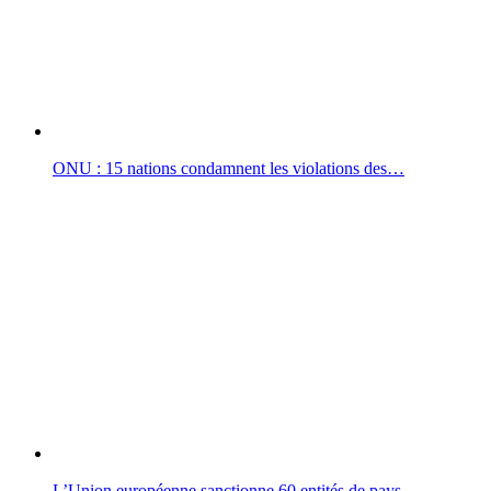
ONU : 15 nations condamnent les violations des…
L’Union européenne sanctionne 60 entités de pays…