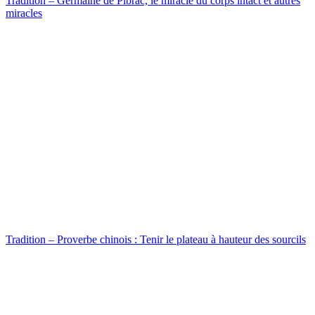
Tradition – Germaine de Pibrac, le miracle du corps intact et autres
miracles
Tradition – Proverbe chinois : Tenir le plateau à hauteur des sourcils