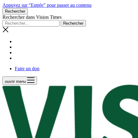
Appuyez sur “Entrée” pour passer au contenu
Rechercher
Rechercher dans Vision Times
Faire un don
ouvrir menu