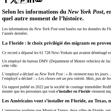
Selon les informations du
New York Post
, 
quel autre moment de l’histoire.
Les informations du
New York Post
sont basées sur les données du F
l’année dernière.
La Floride : le choix privilégié des migrants en pro
Ce record a dépassé les 61 728 New-Yorkais qui avaient déménagé en 
Un employé du bureau DMV (Department of Motors vehicles) de Jackson
cette ville.
L’employé a déclaré au
New York Post
:
« Ils viennent tous les jours.
l’employé a déclaré :
« Les choses ont un peu ralenti. Mais, pas de be
Un rapport publié en 2022 par la société de courtage immobilier Redf
montre que les personnes qui vont
s’installer en Floride
viennent maj
Les Américains vont
s’installer en Floride
, au Texas, 
L’entreprise souligne que Miami et Tampa, deux villes de Floride, ont