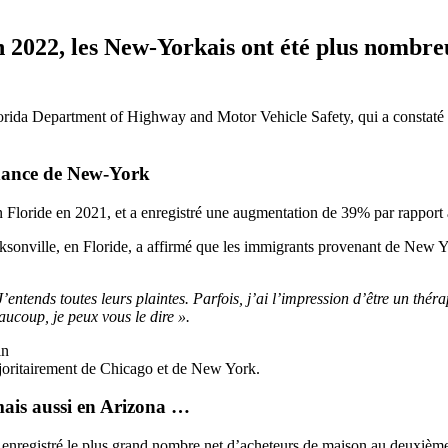
en 2022, les New-Yorkais ont été plus nombr
lorida Department of Highway and Motor Vehicle Safety, qui a constat
venance de New-York
Floride en 2021, et a enregistré une augmentation de 39% par rapport 
ville, en Floride, a affirmé que les immigrants provenant de New York 
 J’entends toutes leurs plaintes. Parfois, j’ai l’impression d’être un thér
aucoup, je peux vous le dire ».
in
oritairement de Chicago et de New York.
mais aussi en Arizona …
 enregistré le plus grand nombre net d’acheteurs de maison au deuxième