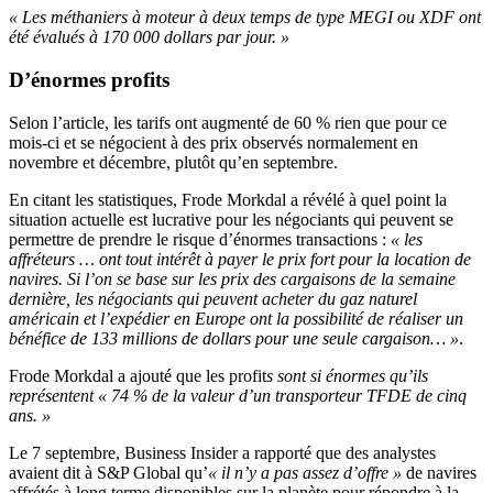
« Les méthaniers à moteur à deux temps de type MEGI ou XDF ont
été évalués à 170 000 dollars par jour. »
D’énormes profits
Selon l’article, les tarifs ont augmenté de 60 % rien que pour ce
mois-ci et se négocient à des prix observés normalement en
novembre et décembre, plutôt qu’en septembre.
En citant les statistiques, Frode Morkdal a révélé à quel point la
situation actuelle est lucrative pour les négociants qui peuvent se
permettre de prendre le risque d’énormes transactions :
« les
affréteurs … ont tout intérêt à payer le prix fort pour la location de
navires. Si l’on se base sur les prix des cargaisons de la semaine
dernière, les négociants qui peuvent acheter du gaz naturel
américain et l’expédier en Europe ont la possibilité de réaliser un
bénéfice de 133 millions de dollars pour une seule cargaison… »
.
Frode Morkdal a ajouté que les profit
s sont si énormes qu’ils
représentent « 74 % de la valeur d’un transporteur TFDE de cinq
ans. »
Le 7 septembre, Business Insider a rapporté que des analystes
avaient dit à S&P Global qu’
« il n’y a pas assez d’offre »
de navires
affrétés à long terme disponibles sur la planète pour répondre à la