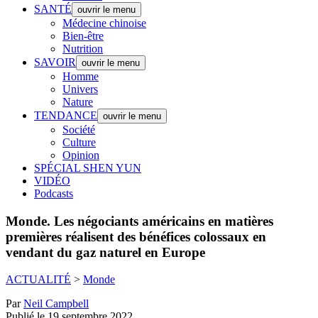
SANTÉ
ouvrir le menu
Médecine chinoise
Bien-être
Nutrition
SAVOIR
ouvrir le menu
Homme
Univers
Nature
TENDANCE
ouvrir le menu
Société
Culture
Opinion
SPÉCIAL SHEN YUN
VIDÉO
Podcasts
Monde.
Les négociants américains en matières
premières réalisent des bénéfices colossaux en
vendant du gaz naturel en Europe
ACTUALITÉ
>
Monde
Par
Neil Campbell
Publié le 19 septembre 2022