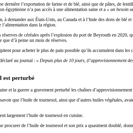
ne dernière l’exportation de farine et de blé, ainsi que de pâtes, de lent
ion égyptienne n’a pas accès à une alimentation saine et a
« un besoin ur
m, à demander aux États-Unis, au Canada et à l’Inde des dons de blé et des
de l’alimentation dans la région.
es réserves de céréales après l’explosion du port de Beyrouth en 2020, q
ose que d’à peine un mois de réserves.
pitent pour acheter le plus de pain possible qu’ils accumulent dans les 
déclaré au journal :
« Depuis plus de 10 jours, (l’approvisionnement de
l est perturbé
ne et la guerre a gravement perturbé les chaînes d’approvisionnement 
t savoir que l’huile de tournesol, ainsi que d’autres huiles végétales, a
sent largement l’huile de tournesol en cuisine.
e procurer de l’huile de tournesol et son prix a quasiment doublé, donna