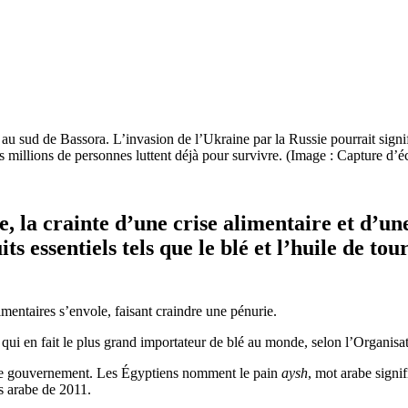
 au sud de Bassora. L’invasion de l’Ukraine par la Russie pourrait signi
 millions de personnes luttent déjà pour survivre. (Image : Capture d’
e, la crainte d’une
crise alimentaire
et d’un
s essentiels tels que le blé et l’huile de to
imentaires s’envole, faisant craindre une pénurie.
i en fait le plus grand importateur de blé au monde, selon l’Organisati
r le gouvernement. Les Égyptiens nomment le pain
aysh
, mot arabe signi
s arabe de 2011.