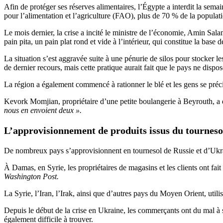
Afin de protéger ses réserves alimentaires, l’Égypte a interdit la semai
pour l’alimentation et l’agriculture (FAO), plus de 70 % de la populat
Le mois dernier, la crise a incité le ministre de l’économie, Amin Sala
pain pita, un pain plat rond et vide à l’intérieur, qui constitue la base 
La situation s’est aggravée suite à une pénurie de silos pour stocker l
de dernier recours, mais cette pratique aurait fait que le pays ne disp
La région a également commencé à rationner le blé et les gens se préci
Kevork Momjian, propriétaire d’une petite boulangerie à Beyrouth, a 
nous en envoient deux ».
L’approvisionnement de produits issus du tourneso
De nombreux pays s’approvisionnent en tournesol de Russie et d’Ukrai
À Damas, en Syrie, les propriétaires de magasins et les clients ont fai
Washington Post.
La Syrie, l’Iran, l’Irak, ainsi que d’autres pays du Moyen Orient, utili
Depuis le début de la crise en Ukraine, les commerçants ont du mal à s
également difficile à trouver.