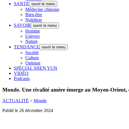
SANTÉ
ouvrir le menu
Médecine chinoise
Bien-être
Nutrition
SAVOIR
ouvrir le menu
Homme
Univers
Nature
TENDANCE
ouvrir le menu
Société
Culture
Opinion
SPÉCIAL SHEN YUN
VIDÉO
Podcasts
Monde.
Une rivalité amère émerge au Moyen-Orient, en
ACTUALITÉ
>
Monde
Publié le 26 décembre 2024