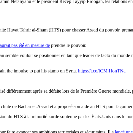
enjamin Netanyahu et le président Recep Tayyip Erdoğan, les relations en
ite Hayat Tahrir al-Sham (HTS) pour chasser Assad du pouvoir, prenant a
aurait pas été en mesure de
prendre le pouvoir.
n semble vouloir se positionner en tant que leader de facto du monde 
ain the impulse to put his stamp on Syria.
https://t.co/fCMjHonTNa
visé différemment après sa défaite lors de la Première Guerre mondiale, 
hute de Bachar el-Assad et a proposé son aide au HTS pour façonner l
n du HTS à la minorité kurde soutenue par les États-Unis dans le nord-
r faire avancer ses ambitions territoriales et sécuritaires. Il a
lancé une 