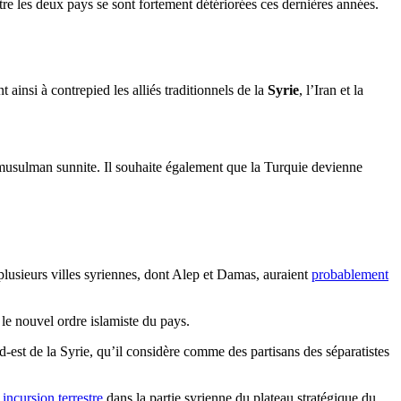
tre les deux pays se sont fortement détériorées ces dernières années.
insi à contrepied les alliés traditionnels de la
Syrie
, l’Iran et la
musulman sunnite. Il souhaite également que la Turquie devienne
plusieurs villes syriennes, dont Alep et Damas, auraient
probablement
e nouvel ordre islamiste du pays.
est de la Syrie, qu’il considère comme des partisans des séparatistes
incursion terrestre
dans la partie syrienne du plateau stratégique du