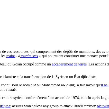
ion de ces ressources, qui comprennent des dépôts de munitions, des avio
e les
mains
«
d
'extrémistes
» qui pourraient constituer une menace pour l’
e plateau du Golan occupé comme un
accaparement de terres
. Les actions 
islamiste et la transformation de la Syrie en un État djihadiste.
t connu sous le nom d’Abu Mohammad al-Jolani), a fait savoir qu’
il ne
ntre Israël.
erritoire syrien, conformément à un accord de 1974, conclu après la g
n
#Syria
; assures won't allow any group to attack Israeli territory
pic.tw