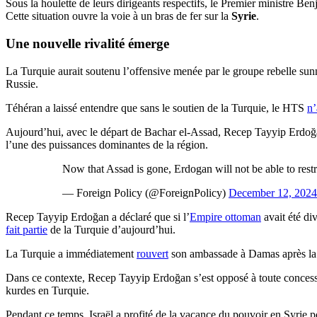
Sous la houlette de leurs dirigeants respectifs, le Premier ministre B
Cette situation ouvre la voie à un bras de fer sur la
Syrie
.
Une nouvelle rivalité émerge
La Turquie aurait soutenu l’offensive menée par le groupe rebelle sunn
Russie.
Téhéran a laissé entendre que sans le soutien de la Turquie, le HTS
n’
Aujourd’hui, avec le départ de Bachar el-Assad, Recep Tayyip Erdoğa
l’une des puissances dominantes de la région.
Now that Assad is gone, Erdogan will not be able to restr
— Foreign Policy (@ForeignPolicy)
December 12, 2024
Recep Tayyip Erdoğan a déclaré que si l’
Empire ottoman
avait été di
fait partie
de la Turquie d’aujourd’hui.
La Turquie a immédiatement
rouvert
son ambassade à Damas après la c
Dans ce contexte, Recep Tayyip Erdoğan s’est opposé à toute concessio
kurdes en Turquie.
Pendant ce temps, Israël a profité de la vacance du pouvoir en Syrie pou