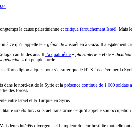
024
longtemps la cause palestinienne et
critique farouchement Israël
. Mais l
fin à ce qu’il appelle le «
génocide »
israélien à Gaza. Il a également cri
rdoğan au fil des ans. Il
l’a qualifié de
«
plaisanterie
» et de «
dictateu
« génocide »
du peuple kurde.
nses efforts diplomatiques pour s’assurer que le HTS fasse évoluer la Sy
s dans le nord-est de la Syrie et la
présence continue de 1 000 soldats 
ndre des forces.
te entre Israël et la Turquie en Syrie.
litaire israélo-turc, si Israël transforme ce qu’il appelle son occupatio
ais leurs intérêts divergents et l’ampleur de leur hostilité mutuelle ont