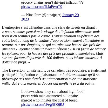
grocery chains aren’t driving inflation???
pic.twitter.com/IkJaPtvoT9
— Nina Parr (@ninajparr)
January 29,
2023
L’entreprise s’est défendue dans une série de tweets en disant :
« nous sommes peut-être le visage de l’inflation alimentaire mais
nous n’en sommes pas la cause. L’augmentation stupéfiante des
coûts tout au long de la chaîne d’approvisionnement alimentaire se
retrouve sur nos étagères, ce qui entraîne une hausse des prix des
aliments »
, ajoutant dans un tweet ultérieur :
« Il est facile de blâmer
les épiciers pour la hausse des prix des produits alimentaires. Mais
sur une facture d’épicerie de 100 dollars, nous faisons moins de 4
dollars de profit. »
The Beaverton, un site satirique canadien très populaire, a également
participé à l’opération en plaisantant :
« Loblaws montre qu’il se
préoccupe des prix élevés de l’alimentation avec une mascotte
milliardaire aux manières douces qui gonfle le prix du pain ».
Loblaws show they care about high food
prices with mild-mannered billionaire
mascot who inflates the cost of bread
pic.twitter.com/sFegSQ0jRJ