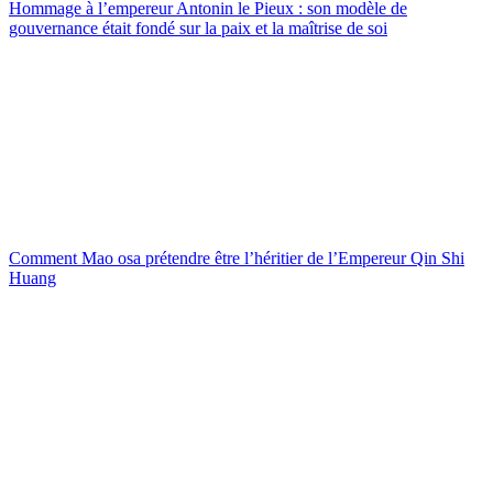
Hommage à l’empereur Antonin le Pieux : son modèle de
gouvernance était fondé sur la paix et la maîtrise de soi
Comment Mao osa prétendre être l’héritier de l’Empereur Qin Shi
Huang