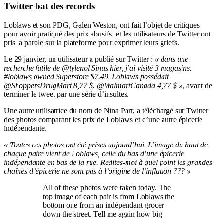
Twitter bat des records
Loblaws et son PDG, Galen Weston, ont fait l’objet de critiques
pour avoir pratiqué des prix abusifs, et les utilisateurs de Twitter ont
pris la parole sur la plateforme pour exprimer leurs griefs.
Le 29 janvier, un utilisateur a publié sur Twitter :
« dans une
recherche futile de @tylenol Sinus hier, j’ai visité 3 magasins.
#loblaws owned Superstore $7.49. Loblaws possédait
@ShoppersDrugMart 8,77 $. @WalmartCanada 4,77 $ »
, avant de
terminer le tweet par une série d’insultes.
Une autre utilisatrice du nom de Nina Parr, a téléchargé sur Twitter
des photos comparant les prix de Loblaws et d’une autre épicerie
indépendante.
« Toutes ces photos ont été prises aujourd’hui. L’image du haut de
chaque paire vient de Loblaws, celle du bas d’une épicerie
indépendante en bas de la rue. Redites-moi à quel point les grandes
chaînes d’épicerie ne sont pas à l’origine de l’inflation ??? »
All of these photos were taken today. The
top image of each pair is from Loblaws the
bottom one from an indépendant grocer
down the street. Tell me again how big