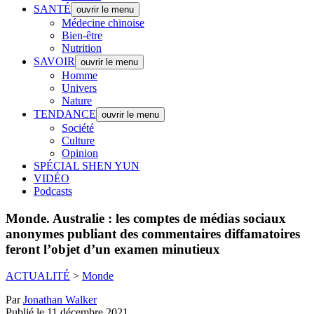
SANTÉ
ouvrir le menu
Médecine chinoise
Bien-être
Nutrition
SAVOIR
ouvrir le menu
Homme
Univers
Nature
TENDANCE
ouvrir le menu
Société
Culture
Opinion
SPÉCIAL SHEN YUN
VIDÉO
Podcasts
Monde.
Australie : les comptes de médias sociaux
anonymes publiant des commentaires diffamatoires
feront l’objet d’un examen minutieux
ACTUALITÉ
>
Monde
Par
Jonathan Walker
Publié le 11 décembre 2021