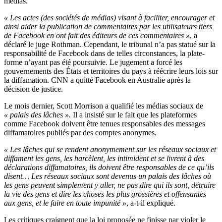
médias.
« Les actes (des sociétés de médias) visant à faciliter, encourager et
ainsi aider la publication de commentaires par les utilisateurs tiers
de Facebook en ont fait des éditeurs de ces commentaires »
, a
déclaré le juge Rothman. Cependant, le tribunal n’a pas statué sur la
responsabilité de Facebook dans de telles circonstances, la plate-
forme n’ayant pas été poursuivie. Le jugement a forcé les
gouvernements des États et territoires du pays à réécrire leurs lois sur
la diffamation. CNN a quitté Facebook en Australie après la
décision de justice.
Le mois dernier, Scott Morrison a qualifié les médias sociaux de
« palais des lâches ».
Il a insisté sur le fait que les plateformes
comme Facebook doivent être tenues responsables des messages
diffamatoires publiés par des comptes anonymes.
« Les lâches qui se rendent anonymement sur les réseaux sociaux et
diffament les gens, les harcèlent, les intimident et se livrent à des
déclarations diffamatoires, ils doivent être responsables de ce qu’ils
disent… Les réseaux sociaux sont devenus un palais des lâches où
les gens peuvent simplement y aller, ne pas dire qui ils sont, détruire
la vie des gens et dire les choses les plus grossières et offensantes
aux gens, et le faire en toute impunité »
, a-t-il expliqué.
Les critiques craignent que la loi proposée ne finisse par violer le