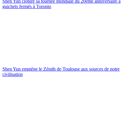
Shen Yun clôture sa tournée mondiale du 20ème anniversaire à
guichets fermés à Toronto
Shen Yun emmène le Zénith de Toulouse aux sources de notre
civilisation