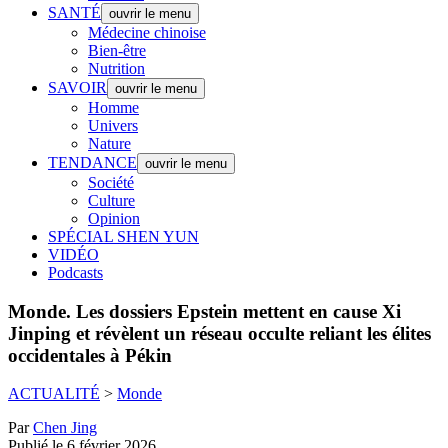
SANTÉ
ouvrir le menu
Médecine chinoise
Bien-être
Nutrition
SAVOIR
ouvrir le menu
Homme
Univers
Nature
TENDANCE
ouvrir le menu
Société
Culture
Opinion
SPÉCIAL SHEN YUN
VIDÉO
Podcasts
Monde.
Les dossiers Epstein mettent en cause Xi
Jinping et révèlent un réseau occulte reliant les élites
occidentales à Pékin
ACTUALITÉ
>
Monde
Par
Chen Jing
Publié le 6 février 2026