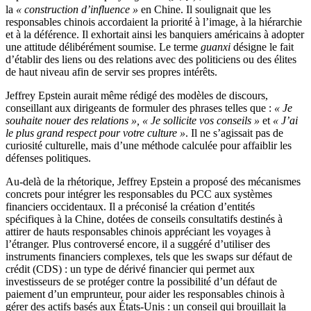
la
« construction d’influence »
en Chine. Il soulignait que les
responsables chinois accordaient la priorité à l’image, à la hiérarchie
et à la déférence. Il exhortait ainsi les banquiers américains à adopter
une attitude délibérément soumise. Le terme
guanxi
désigne le fait
d’établir des liens ou des relations avec des politiciens ou des élites
de haut niveau afin de servir ses propres intérêts.
Jeffrey Epstein aurait même rédigé des modèles de discours,
conseillant aux dirigeants de formuler des phrases telles que :
« Je
souhaite nouer des relations », « Je sollicite vos conseils »
et
« J’ai
le plus grand respect pour votre culture »
. Il ne s’agissait pas de
curiosité culturelle, mais d’une méthode calculée pour affaiblir les
défenses politiques.
Au-delà de la rhétorique, Jeffrey Epstein a proposé des mécanismes
concrets pour intégrer les responsables du PCC aux systèmes
financiers occidentaux. Il a préconisé la création d’entités
spécifiques à la Chine, dotées de conseils consultatifs destinés à
attirer de hauts responsables chinois appréciant les voyages à
l’étranger. Plus controversé encore, il a suggéré d’utiliser des
instruments financiers complexes, tels que les swaps sur défaut de
crédit (CDS) : un type de dérivé financier qui permet aux
investisseurs de se protéger contre la possibilité d’un défaut de
paiement d’un emprunteur, pour aider les responsables chinois à
gérer des actifs basés aux États-Unis : un conseil qui brouillait la