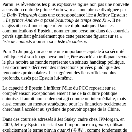
Parmi les révélations les plus explosives figure non pas une nouvelle
accusation contre le prince Andrew, mais une phrase divulguée par
le
Daily Telegraph
dans une correspondance liée à Jeffrey Epstein :
« Le prince Andrew a passé beaucoup de temps avec Xi »
. Il ne
s’agissait pas d’une simple référence diplomatique. Dans les
communications d’Epstein, nommer une personne dans des courriels
privés signifiait généralement que cette personne figurait sur sa
«
liste de contacts »
ou sur sa
« liste de cibles »
.
Pour Xi Jinping, qui accorde une importance capitale à sa sécurité
politique et à son image personnelle, être associé au trafiquant sexuel
le plus notoire au monde représente un sérieux handicap politique.
Les documents décrivent des interactions privées plutôt que des
rencontres protocolaires. Ils suggèrent des liens officieux plus
profonds, tissés par Epstein lui-même.
La capacité d’Epstein à infiltrer l’élite du PCC reposait sur sa
compréhension exceptionnellement fine de la culture politique
chinoise. Il aurait non seulement agi comme un intermédiaire, mais
aussi comme un mentor stratégique pour les financiers occidentaux
cherchant à accéder au système de pouvoir opaque de la Chine.
Dans des courriels adressés à Jes Staley, cadre chez JPMorgan, en
2009, Jeffrey Epstein insistait sur l’importance du
guanxi
, utilisant
explicitement le terme pinyin
guanxi
(关系) , comme fondement de