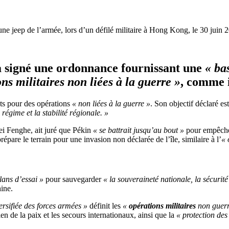
ne jeep de l’armée, lors d’un défilé militaire à Hong Kong, le 30 juin
 a signé une ordonnance fournissant une
« bas
ns militaire
s non liées à la guerre »
, comme i
nts pour des opérations
« non liées à la guerre »
. Son objectif déclaré es
 régime et la stabilité régionale. »
ei Fenghe, ait juré que Pékin
« se battrait jusqu’au bout »
pour empêcher
pare le terrain pour une invasion non déclarée de l’île, similaire à l’
« 
lans d’essai »
pour sauvegarder
« la souveraineté nationale, la sécurit
ine.
iversifiée des forces armées »
définit les
«
opérations militaires
non guerr
en de la paix et les secours internationaux, ainsi que la
« protection des 