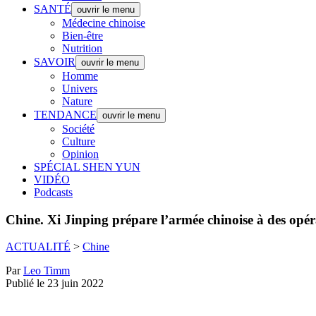
SANTÉ
ouvrir le menu
Médecine chinoise
Bien-être
Nutrition
SAVOIR
ouvrir le menu
Homme
Univers
Nature
TENDANCE
ouvrir le menu
Société
Culture
Opinion
SPÉCIAL SHEN YUN
VIDÉO
Podcasts
Chine.
Xi Jinping prépare l’armée chinoise à des opérat
ACTUALITÉ
>
Chine
Par
Leo Timm
Publié le 23 juin 2022