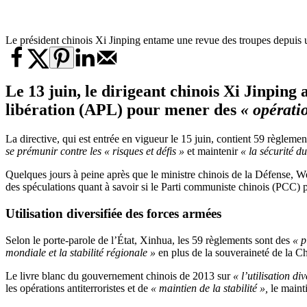
Le président chinois Xi Jinping entame une revue des troupes depuis u
Le 13 juin, le dirigeant chinois Xi Jinping
libération (APL) pour mener des
«
opératio
La directive, qui est entrée en vigueur le 15 juin, contient 59 règleme
se prémunir contre les « risques et défis »
et maintenir
« la sécurité du
Quelques jours à peine après que le ministre chinois de la Défense, W
des spéculations quant à savoir si le Parti communiste chinois (PCC) pré
Utilisation diversifiée des forces armées
Selon le porte-parole de l’État, Xinhua, les 59 règlements sont des
« p
mondiale et la stabilité régionale »
en plus de la souveraineté de la Ch
Le livre blanc du gouvernement chinois de 2013 sur
« l’utilisation d
les opérations antiterroristes et de
« maintien de la stabilité »,
le mainti