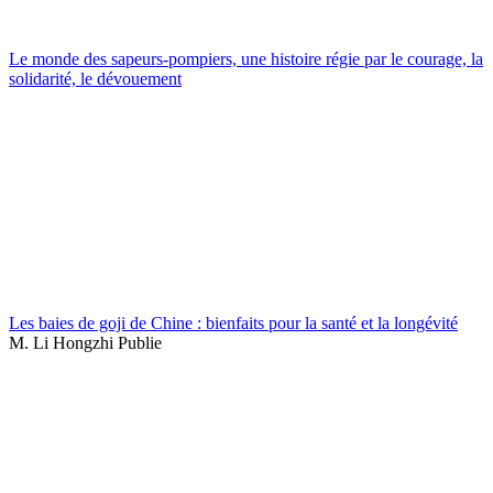
Le monde des sapeurs-pompiers, une histoire régie par le courage, la
solidarité, le dévouement
Les baies de goji de Chine : bienfaits pour la santé et la longévité
M. Li Hongzhi Publie