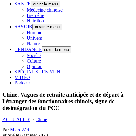
SANTÉ
ouvrir le menu
Médecine chinoise
Bien-être
Nutrition
SAVOIR
ouvrir le menu
Homme
Univers
Nature
TENDANCE
ouvrir le menu
Société
Culture
Opinion
SPÉCIAL SHEN YUN
VIDÉO
Podcasts
Chine.
Vagues de retraite anticipée et de départ à
l’étranger des fonctionnaires chinois, signe de
désintégration du PCC
ACTUALITÉ
>
Chine
Par
Miao Wei
Publié le 6 janvier 2023