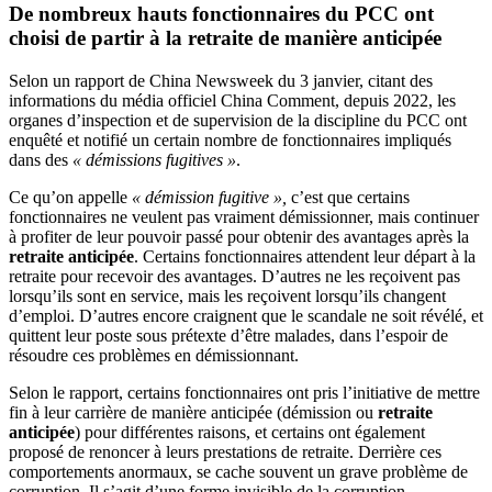
De nombreux hauts fonctionnaires du PCC ont
choisi de partir à la retraite de manière anticipée
Selon un rapport de China Newsweek du 3 janvier, citant des
informations du média officiel China Comment, depuis 2022, les
organes d’inspection et de supervision de la discipline du PCC ont
enquêté et notifié un certain nombre de fonctionnaires impliqués
dans des
« démissions fugitives »
.
Ce qu’on appelle
« démission fugitive »,
c’est que certains
fonctionnaires ne veulent pas vraiment démissionner, mais continuer
à profiter de leur pouvoir passé pour obtenir des avantages après la
retraite anticipée
. Certains fonctionnaires attendent leur départ à la
retraite pour recevoir des avantages. D’autres ne les reçoivent pas
lorsqu’ils sont en service, mais les reçoivent lorsqu’ils changent
d’emploi. D’autres encore craignent que le scandale ne soit révélé, et
quittent leur poste sous prétexte d’être malades, dans l’espoir de
résoudre ces problèmes en démissionnant.
Selon le rapport, certains fonctionnaires ont pris l’initiative de mettre
fin à leur carrière de manière anticipée (démission ou
retraite
anticipée
) pour différentes raisons, et certains ont également
proposé de renoncer à leurs prestations de retraite. Derrière ces
comportements anormaux, se cache souvent un grave problème de
corruption. Il s’agit d’une forme invisible de la corruption.